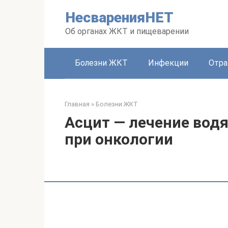
Перейти
НесваренияНЕТ
к
контенту
Об органах ЖКТ и пищеварении
Болезни ЖКТ
Инфекции
Отра
Главная
»
Болезни ЖКТ
Асцит — лечение вод
при онкологии