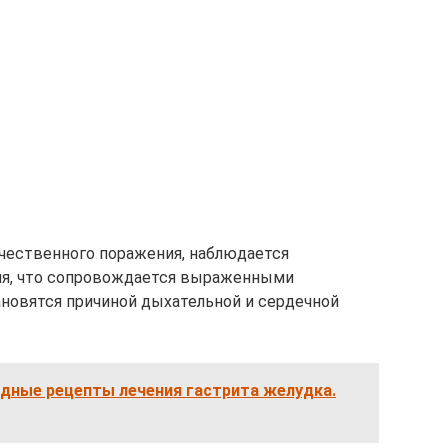
чественного поражения, наблюдается
ия, что сопровождается выраженными
новятся причиной дыхательной и сердечной
одные рецепты лечения гастрита желудка.