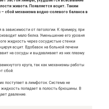
кает застой лимфы, ухудшается всасывание
олости живота. Появляется асцит. Таким
я – сбой механизма водно-солевого баланса в
в зависимости от патологии. К примеру, при
оизводит мало белка. Уменьшение его уровня
тоге жидкость через сосудистые стенки
цируя асцит. Вдобавок на больной печени
давит на сосуды и выдавливает из них плазму.
замкнутого круга, так как механизмы работы
т сбой.
их поступает в лимфоток. Система не
т, жидкость попадает в полость брюшины. В
ает давление.