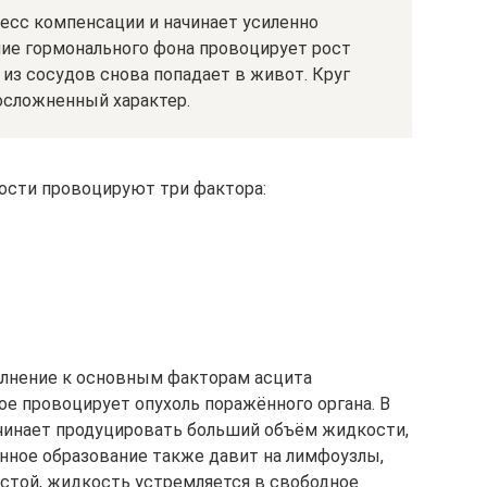
есс компенсации и начинает усиленно
е гормонального фона провоцирует рост
 из сосудов снова попадает в живот. Круг
осложненный характер.
лости провоцируют три фактора:
олнение к основным факторам асцита
ое провоцирует опухоль поражённого органа. В
ачинает продуцировать больший объём жидкости,
енное образование также давит на лимфоузлы,
астой, жидкость устремляется в свободное