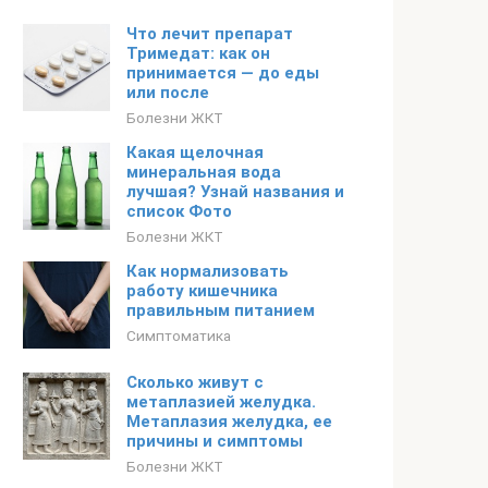
Что лечит препарат
Тримедат: как он
принимается — до еды
или после
Болезни ЖКТ
Какая щелочная
минеральная вода
лучшая? Узнай названия и
список Фото
Болезни ЖКТ
Как нормализовать
работу кишечника
правильным питанием
Симптоматика
Сколько живут с
метаплазией желудка.
Метаплазия желудка, ее
причины и симптомы
Болезни ЖКТ