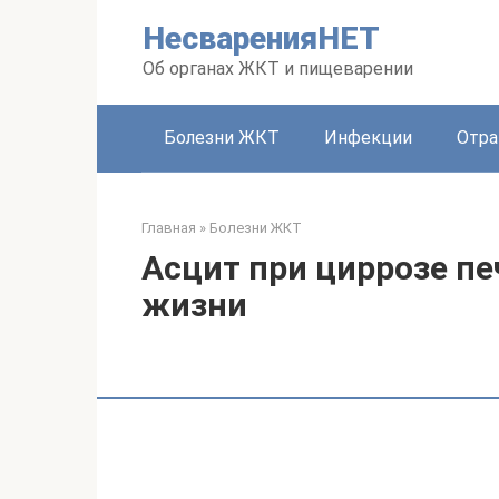
Перейти
НесваренияНЕТ
к
контенту
Об органах ЖКТ и пищеварении
Болезни ЖКТ
Инфекции
Отра
Главная
»
Болезни ЖКТ
Асцит при циррозе п
жизни