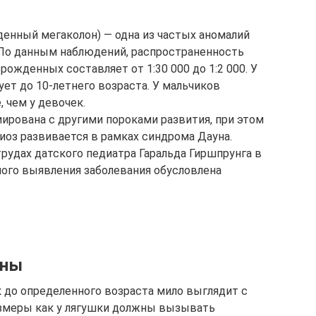
денный мегаколон) — одна из частых аномалий
 По данным наблюдений, распространенность
рожденных составляет от 1:30 000 до 1:2 000. У
ет до 10-летнего возраста. У мальчиков
, чем у девочек.
циирована с другими пороками развития, при этом
иоз развивается в рамках синдрома Дауна.
рудах датского педиатра Гаральда Гиршпрунга в
ного выявления заболевания обусловлена
ины
 до определенного возраста мило выглядит с
азмеры как у лягушки должны вызывать