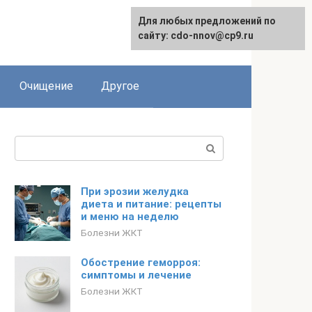
Для любых предложений по
сайту: cdo-nnov@cp9.ru
Очищение
Другое
Поиск:
При эрозии желудка
диета и питание: рецепты
и меню на неделю
Болезни ЖКТ
Обострение геморроя:
симптомы и лечение
Болезни ЖКТ