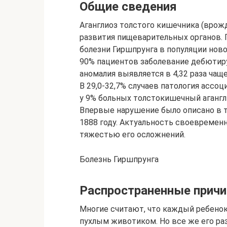
Общие сведения
Аганглиоз толстого кишечника (врож
развития пищеварительных органов.
болезни Гиршпрунга в популяции ново
90% пациентов заболевание дебютиру
аномалия выявляется в 4,32 раза чаще
В 29,0-32,7% случаев патология ассо
у 9% больных толстокишечный агангл
Впервые нарушение было описано в т
1888 году. Актуальность своевремен
тяжестью его осложнений.
Болезнь Гиршпрунга
Распространенные прич
Многие считают, что каждый ребенок
пухлым животиком. Но все же его р