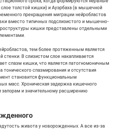
естационного срока, когда формируются нервные
 слое толстой кишки) и Ауэрбаха (в мышечной
временного прекращения миграции нейробластов
вки вместо типичных подслизистого и мышечно-
ейроструктуры кишки представлены отдельными
лементами.
ейробластов, тем более протяженным является
й стенки. В слизистом слое накапливается
ает спазм кишки, что является патогномоничным
за тонического спазмирования и отсутствия
гмент становится функциональным
вых масс. Хроническая задержка кишечного
 запорам и значительному расширению
ожденного
дутость живота у новорожденных. А все из-за