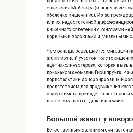
предположительно на 7-12 неделях г
сплетения Мейснера (в подслизистом
оболочке кишечника). Из-за прежде
или их недостаточной дифференциро
кишечного сплетений с ганглиями н
нервными волокнами и глиальными э
Чем раньше завершается миграция н
аганглиозный участок толстокишечно
ацетилхолинэстераза, которая вызыв
признаком аномалии Гиршпрунга. Из-
перистальтики денервированный се
препятствием для продвижения кало
содержимого приводит к постоянным
вышележащего отдела кишечника.
Большой живот у новор
Естественным явлением считается вз