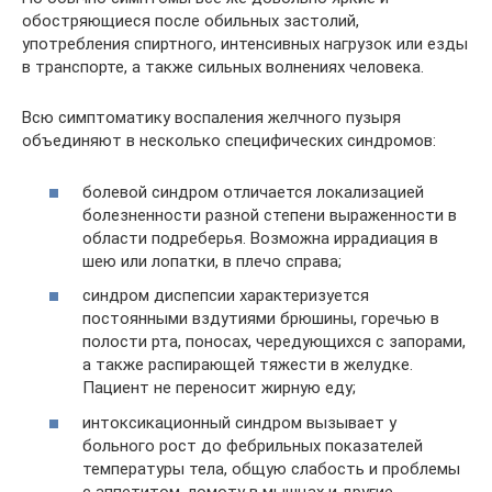
обостряющиеся после обильных застолий,
употребления спиртного, интенсивных нагрузок или езды
в транспорте, а также сильных волнениях человека.
Всю симптоматику воспаления желчного пузыря
объединяют в несколько специфических синдромов:
болевой синдром отличается локализацией
болезненности разной степени выраженности в
области подреберья. Возможна иррадиация в
шею или лопатки, в плечо справа;
синдром диспепсии характеризуется
постоянными вздутиями брюшины, горечью в
полости рта, поносах, чередующихся с запорами,
а также распирающей тяжести в желудке.
Пациент не переносит жирную еду;
интоксикационный синдром вызывает у
больного рост до фебрильных показателей
температуры тела, общую слабость и проблемы
с аппетитом, ломоту в мышцах и другие