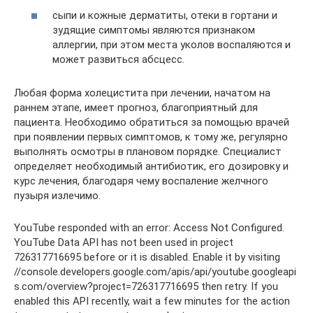
сыпи и кожные дерматиты, отеки в гортани и
зудящие симптомы являются признаком
аллергии, при этом места уколов воспаляются и
может развиться абсцесс.
Любая форма холецистита при лечении, начатом на
раннем этапе, имеет прогноз, благоприятный для
пациента. Необходимо обратиться за помощью врачей
при появлении первых симптомов, к тому же, регулярно
выполнять осмотры в плановом порядке. Специалист
определяет необходимый антибиотик, его дозировку и
курс лечения, благодаря чему воспаление желчного
пузыря излечимо.
YouTube responded with an error: Access Not Configured.
YouTube Data API has not been used in project
726317716695 before or it is disabled. Enable it by visiting
//console.developers.google.com/apis/api/youtube.googleapi
s.com/overview?project=726317716695 then retry. If you
enabled this API recently, wait a few minutes for the action