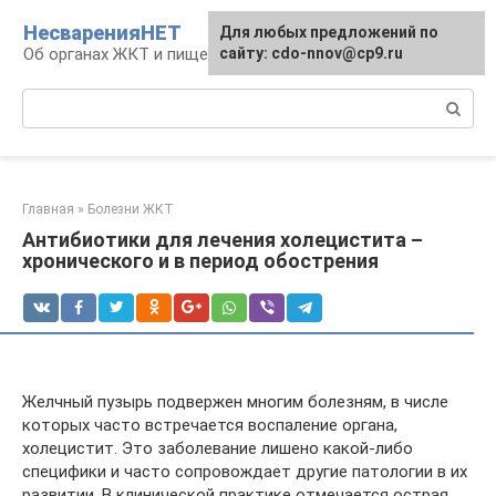
Перейти
НесваренияНЕТ
Для любых предложений по
к
Об органах ЖКТ и пищеварении
сайту: cdo-nnov@cp9.ru
контенту
Поиск:
Главная
»
Болезни ЖКТ
Антибиотики для лечения холецистита –
хронического и в период обострения
Желчный пузырь подвержен многим болезням, в числе
которых часто встречается воспаление органа,
холецистит. Это заболевание лишено какой-либо
специфики и часто сопровождает другие патологии в их
развитии. В клинической практике отмечается острая