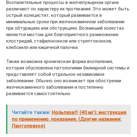
Воспалительные процессы в желчепузырном органе
различают по характеру их протекания. Это может быть
острый холецистит, который развивается в
минимальные сроки при желчнокаменном заболевании
при обтурациях или обструкциях. Возникший холестаз
является местом для благоприятного размножения
клостридий, стафилококков или стрептококков,
клебсиелл или кишечной палочки.
Также возможна хроническая форма воспаления,
которая обусловлена патологиями билиарной системы и
представляет собой отдельное независимое
заболевание. Обычно оно возникает при обострении
желчнокаменного заболевания и постепенно
развивается самостоятельно.
Читайте также:
Нольпаза® (40 мг): инструкция
по применению, показания. (Другие названия:
Пантопразол)