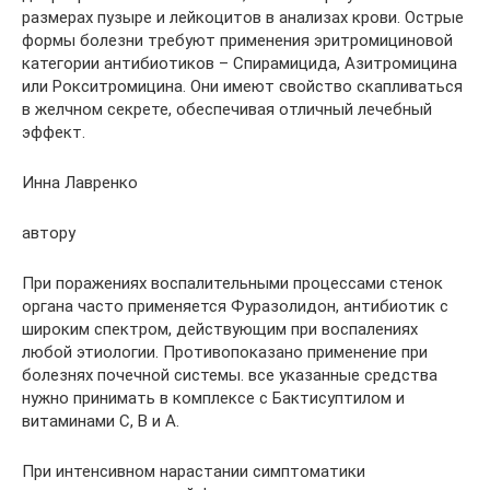
размерах пузыре и лейкоцитов в анализах крови. Острые
формы болезни требуют применения эритромициновой
категории антибиотиков – Спирамицида, Азитромицина
или Рокситромицина. Они имеют свойство скапливаться
в желчном секрете, обеспечивая отличный лечебный
эффект.
Инна Лавренко
автору
При поражениях воспалительными процессами стенок
органа часто применяется Фуразолидон, антибиотик с
широким спектром, действующим при воспалениях
любой этиологии. Противопоказано применение при
болезнях почечной системы. все указанные средства
нужно принимать в комплексе с Бактисуптилом и
витаминами С, В и А.
При интенсивном нарастании симптоматики