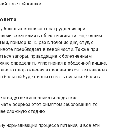
ний толстой кишки.
олита
 у больных возникают затруднения при
ыми схватками в области живота. Еще одним
й, примерно 15 раз в течение дня, стул, с
ивоте преобладает в левой части. Также при
аться запоры, приводящие к болезненным
жно определить уплотнения в ободочной кишке,
полного опорожнения и скопившихся там каловых
 то больной будет испытывать сильные боли в
е и вздутие кишечника вследствие
имать всерьез этот симптом заболевания, то
лее сложную стадию.
чу нормализации процесса питания, и все эти