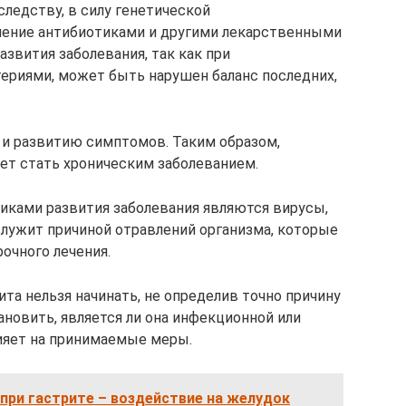
ледству, в силу генетической
чение антибиотиками и другими лекарственными
звития заболевания, так как при
ериями, может быть нарушен баланс последних,
 и развитию симптомов. Таким образом,
ет стать хроническим заболеванием.
иками развития заболевания являются вирусы,
служит причиной отравлений организма, которые
очного лечения.
та нельзя начинать, не определив точно причину
новить, является ли она инфекционной или
ияет на принимаемые меры.
при гастрите – воздействие на желудок