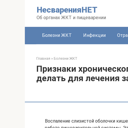
Перейти
НесваренияНЕТ
к
контенту
Об органах ЖКТ и пищеварении
Болезни ЖКТ
Инфекции
Отра
Главная
»
Болезни ЖКТ
Признаки хроническо
делать для лечения 
Воспаление слизистой оболочки киш
работе пищеварительной системы. Э