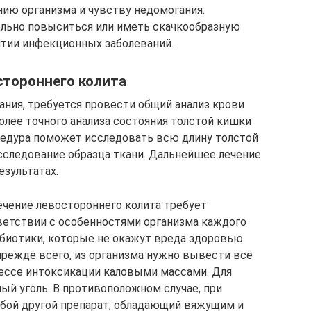
ию организма и чувству недомогания.
ельно повыситься или иметь скачкообразную
итии инфекционных заболеваний.
стороннего колита
ания, требуется провести общий анализ крови
олее точного анализа состояния толстой кишки
цедура поможет исследовать всю длину толстой
сследование образца ткани. Дальнейшее лечение
езультатах.
чение левостороннего колита требует
ветствии с особенностями организма каждого
биотики, которые не окажут вреда здоровью.
 прежде всего, из организма нужно вывести все
цессе интоксикации каловыми массами. Для
ый уголь. В противоположном случае, при
юбой другой препарат, обладающий вяжущим и