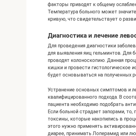
факторы приводят к общему ослаблен
Температура больного может значит
кривую, что свидетельствует о разв
Диагностика и лечение лево
Для проведения диагностики заболев
для выявления яиц гельминтов. Для б
проводят колоноскопию. Данная про
кишки и провести гистологическое и
будет основываться на полученных р
Устранение основных симптомов и ле
квалифицированного подхода. В соот
пациента необходимо подобрать анти
Если больной страдает запорами, то,
токсины, которые накопились в про
этого нужно применять активированн
диарее, принимать Лоперамид или л