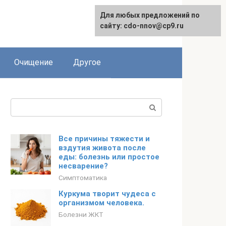
Для любых предложений по
сайту: cdo-nnov@cp9.ru
Очищение
Другое
Поиск:
Все причины тяжести и
вздутия живота после
еды: болезнь или простое
несварение?
Симптоматика
Куркума творит чудеса с
организмом человека.
Болезни ЖКТ