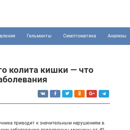
вления
Гельминты
Симптоматика
Анализы
го колита кишки — что
заболевания
ечника приводит к значительным нарушениям в
тому заболеванию подвержены мужчины от 40