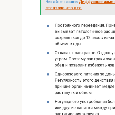
Читайте также:
Диффузные измен
стеатоза что это
Постоянного переедания. При
вызывает патологичное расши
сохраняться до 12 часов из-з
объемов еды.
Отказа от завтраков. Отдохну
утром. Поэтому завтраки оче
обед и позволит избежать язв
Одноразового питания за ден
Регулярность этого действия
причине орган начинает медле
растянутый объем.
Регулярного употребления бол
или другие напитки между пр
растягивания желудка.