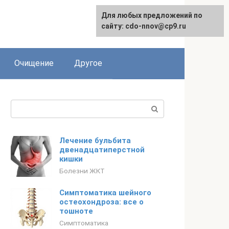
Для любых предложений по
сайту: cdo-nnov@cp9.ru
Очищение
Другое
Поиск:
Лечение бульбита
двенадцатиперстной
кишки
Болезни ЖКТ
Симптоматика шейного
остеохондроза: все о
тошноте
Симптоматика