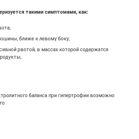
еризуется такими симптомами, как:
вота;
юшины, ближе к левому боку;
сивной рвотой, в массах которой содержатся
родукты;
ктролитного баланса при гипертрофии возможно
го: