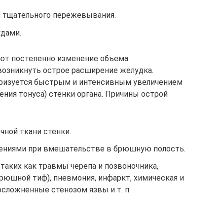
 тщательного пережевывания.
дами.
ют постепенно изменение объема
возникнуть острое расширение желудка.
еризуется быстрым и интенсивным увеличением
ения тонуса) стенки органа. Причины острой
ной ткани стенки.
ниями при вмешательстве в брюшную полость.
 таких как травмы черепа и позвоночника,
рюшной тиф), пневмония, инфаркт, химическая и
осложненные стенозом язвы и т. п.