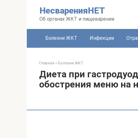
Перейти
НесваренияНЕТ
к
контенту
Об органах ЖКТ и пищеварении
Болезни ЖКТ
Инфекции
Отра
Главная
»
Болезни ЖКТ
Диета при гастродуод
обострения меню на 