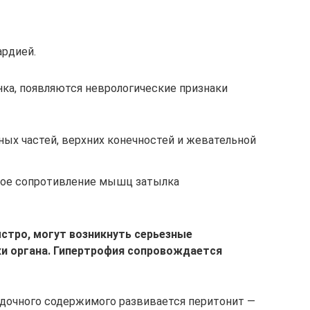
ардией.
нка, появляются неврологические признаки
х частей, верхних конечностей и жевательной
вое сопротивление мышц затылка
ыстро, могут возникнуть серьезные
ки органа. Гипертрофия сопровождается
удочного содержимого развивается перитонит —