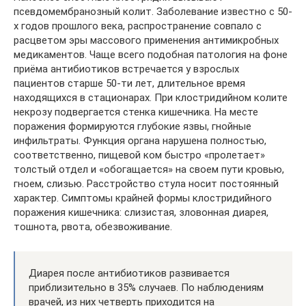
псевдомембранозный колит. Заболевание известно с 50-
х годов прошлого века, распространение совпало с
расцветом эры массового применения антимикробных
медикаментов. Чаще всего подобная патология на фоне
приёма антибиотиков встречается у взрослых
пациентов старше 50-ти лет, длительное время
находящихся в стационарах. При клостридийном колите
некрозу подвергается стенка кишечника. На месте
поражения формируются глубокие язвы, гнойные
инфильтраты. Функция органа нарушена полностью,
соответственно, пищевой ком быстро «пролетает»
толстый отдел и «обогащается» на своем пути кровью,
гноем, слизью. Расстройство стула носит постоянный
характер. Симптомы крайней формы клостридийного
поражения кишечника: слизистая, зловонная диарея,
тошнота, рвота, обезвоживание.
Диарея после антибиотиков развивается
приблизительно в 35% случаев. По наблюдениям
врачей, из них четверть приходится на