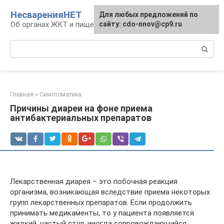
Перейти
НесваренияНЕТ
Для любых предложений по
к
Об органах ЖКТ и пищеварении
сайту: cdo-nnov@cp9.ru
контенту
Поиск:
Главная
»
Симптоматика
Причины диареи на фоне приема
антибактериальных препаратов
Лекарственная диарея – это побочная реакция
организма, возникающая вследствие приема некоторых
групп лекарственных препаратов. Если продолжить
принимать медикаменты, то у пациента появляется
жидкий, частый стул, иногда сопровождающийся