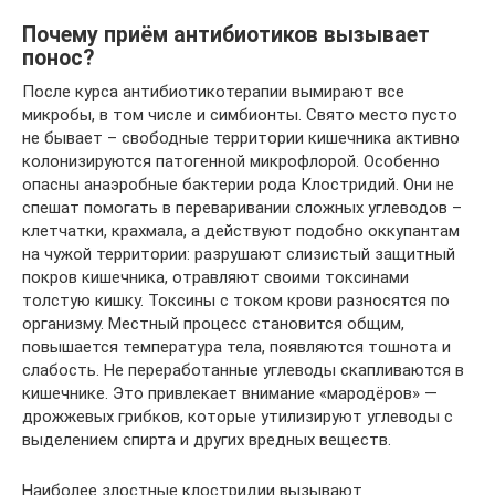
Почему приём антибиотиков вызывает
понос?
После курса антибиотикотерапии вымирают все
микробы, в том числе и симбионты. Свято место пусто
не бывает – свободные территории кишечника активно
колонизируются патогенной микрофлорой. Особенно
опасны анаэробные бактерии рода Клостридий. Они не
спешат помогать в переваривании сложных углеводов –
клетчатки, крахмала, а действуют подобно оккупантам
на чужой территории: разрушают слизистый защитный
покров кишечника, отравляют своими токсинами
толстую кишку. Токсины с током крови разносятся по
организму. Местный процесс становится общим,
повышается температура тела, появляются тошнота и
слабость. Не переработанные углеводы скапливаются в
кишечнике. Это привлекает внимание «мародёров» —
дрожжевых грибков, которые утилизируют углеводы с
выделением спирта и других вредных веществ.
Наиболее злостные клостридии вызывают