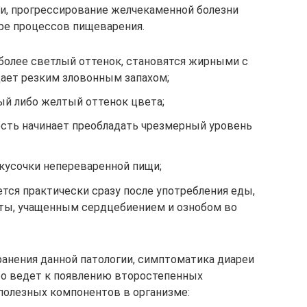
и, прогрессирование желчекаменной болезни
ре процессов пищеварения.
олее светлый оттенок, становятся жирными с
ает резким зловонным запахом;
ый либо желтый оттенок цвета;
есть начинает преобладать чрезмерный уровень
кусочки непереваренной пищи;
тся практически сразу после употребления еды,
ты, учащенным сердцебиением и ознобом во
анения данной патологии, симптоматика диареи
то ведет к появлению второстепенных
полезных компонентов в организме: