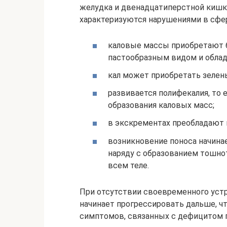
желудка и двенадцатиперстной кишк
характеризуются нарушениями в сфе
каловые массы приобретают б
пастообразным видом и облад
кал может приобретать зелен
развивается полифекалия, то 
образования каловых масс;
в экскрементах преобладают 
возникновение поноса начинае
наряду с образованием тошно
всем теле.
При отсутствии своевременного устр
начинает прогрессировать дальше, ч
симптомов, связанных с дефицитом 