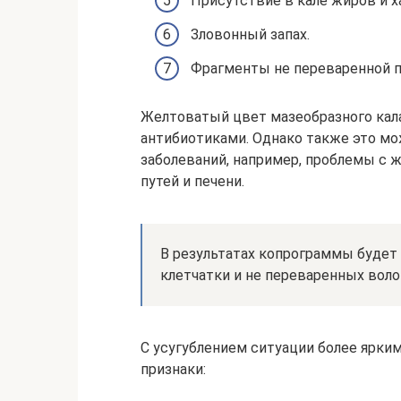
Присутствие в кале жиров и х
Зловонный запах.
Фрагменты не переваренной 
Желтоватый цвет мазеобразного кал
антибиотиками. Однако также это м
заболеваний, например, проблемы с
путей и печени.
В результатах копрограммы будет 
клетчатки и не переваренных воло
С усугублением ситуации более ярки
признаки: