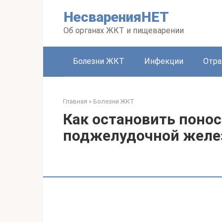
Перейти
НесваренияНЕТ
к
контенту
Об органах ЖКТ и пищеварении
Болезни ЖКТ
Инфекции
Отра
Главная
»
Болезни ЖКТ
Как остановить понос
поджелудочной жел