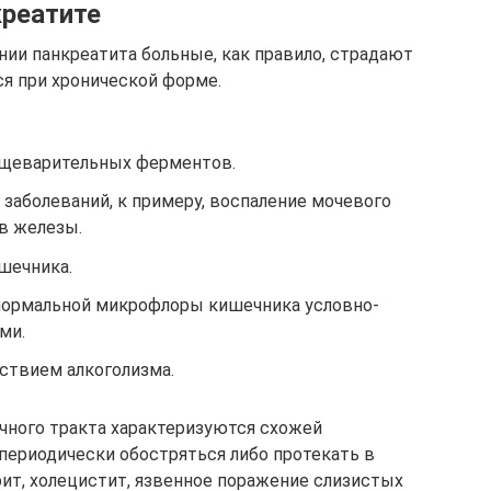
креатите
нии панкреатита больные, как правило, страдают
ся при хронической форме.
ищеварительных ферментов.
заболеваний, к примеру, воспаление мочевого
в железы.
шечника.
нормальной микрофлоры кишечника условно-
ми.
ствием алкоголизма.
чного тракта характеризуются схожей
 периодически обостряться либо протекать в
рит, холецистит, язвенное поражение слизистых