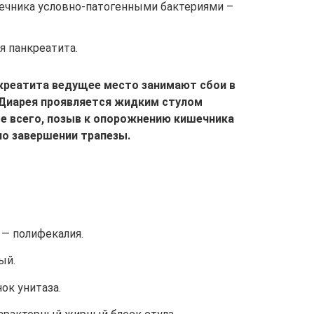
чника условно-патогенными бактериями –
я панкреатита.
креатита ведущее место занимают сбои в
Диарея проявляется жидким стулом
е всего, позыв к опорожнению кишечника
по завершении трапезы.
— полифекалия.
ый.
ок унитаза.