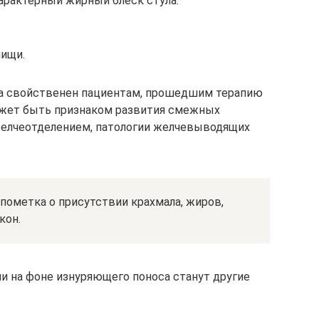
арактерный жирный блеск стула.
пищи.
а свойственен пациентам, прошедшим терапию
ожет быть признаком развития смежных
 желчеотделением, патологии желчевыводящих
пометка о присутствии крахмала, жиров,
кон.
ми на фоне изнуряющего поноса станут другие