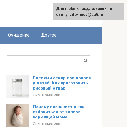
Для любых предложений по
сайту: cdo-nnov@cp9.ru
Очищение
Другое
Поиск:
Рисовый отвар при поносе
у детей. Как приготовить
рисовый отвар
Симптоматика
Почему возникает и как
избавиться от запора
кормящей маме
Симптоматика