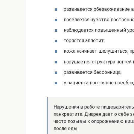
развивается обезвоживание в
появляется чувство постоянн
наблюдается повышенный уро
теряется аппетит;
кожа начинает шелушиться, п
нарушается структура ногтей 
развивается бессонница;
у пациента постоянно преобла
Нарушения в работе пищеварител
панкреатита. Диарея дает о себе
часто позывы к опорожнению кише
после еды.