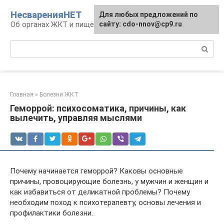
Перейти
НесваренияНЕТ
Для любых предложений по
к
Об органах ЖКТ и пищеварении
сайту: cdo-nnov@cp9.ru
контенту
Поиск:
Главная
»
Болезни ЖКТ
Геморрой: психосоматика, причины, как
вылечить, управляя мыслями
Почему начинается геморрой? Каковы основные
причины, провоцирующие болезнь, у мужчин и женщин и
как избавиться от деликатной проблемы? Почему
необходим поход к психотерапевту, основы лечения и
профилактики болезни.