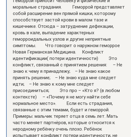
Геморрой приносит человеку и физические и
моральные страдания. ⠀ ⠀ Геморрой представляет
собой расширение вен прямой кишки, которому
способствует застой крови в малом тазе и
кишечнике. Отсюда – затруднение дефекации,
кровь в кале, выпадение характерных
геморроидальных узлов и другие неприятные
симптомы.⠀ ⠀ Что говорит о наружном геморрое
Новая Германская Медицина. ⠀ Конфликт
идентификации( потери идентичности) ⠀ ⠀ Это
конфликт, связанный с принятием решения: ⠀ – Не
знаю к чему я принадлежу;⠀ – Не знаю какое
принять решение;⠀ – Не знаю куда мне следует
идти;⠀ – Не знаю к кому мне следует
присоединиться; ⠀ ⠀ Это про – «Кто я? (в любом
контексте) ⠀ – «Почему я не могу найти себе
нормальное место». ⠀ ⠀ Если есть страдания,
связанные с этим темами, будет и геморрой. ⠀ ⠀
Примеры: мальчик теряет отца в семь лет. Мать
часто меняет партнёров, которые относится к
неродному ребёнку очень плохо. Ребёнок
испытывает конфликт потери идентичности, не