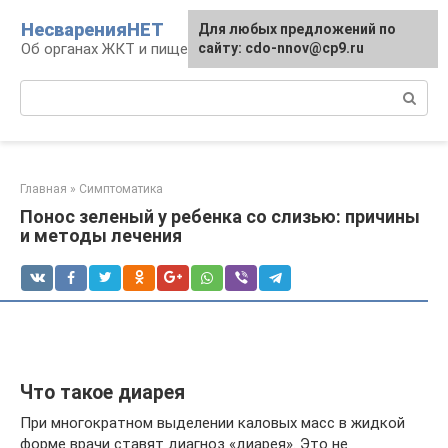
Перейти
НесваренияНЕТ
Для любых предложений по
к
Об органах ЖКТ и пищеварении
сайту: cdo-nnov@cp9.ru
контенту
Поиск:
Главная
»
Симптоматика
Понос зеленый у ребенка со слизью: причины
и методы лечения
Что такое диарея
При многократном выделении каловых масс в жидкой
форме врачи ставят диагноз «диарея». Это не