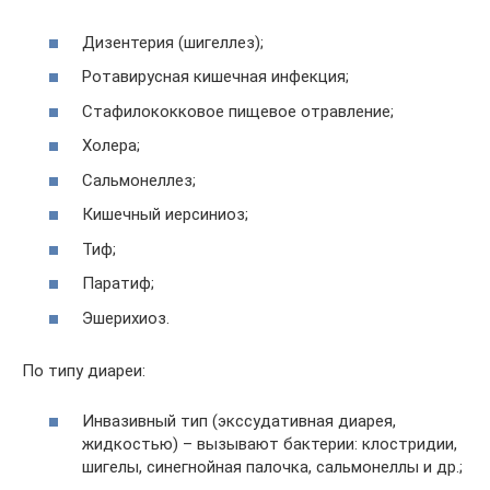
Дизентерия (шигеллез);
Ротавирусная кишечная инфекция;
Стафилококковое пищевое отравление;
Холера;
Сальмонеллез;
Кишечный иерсиниоз;
Тиф;
Паратиф;
Эшерихиоз.
По типу диареи:
Инвазивный тип (экссудативная диарея,
жидкостью) – вызывают бактерии: клостридии,
шигелы, синегнойная палочка, сальмонеллы и др.;