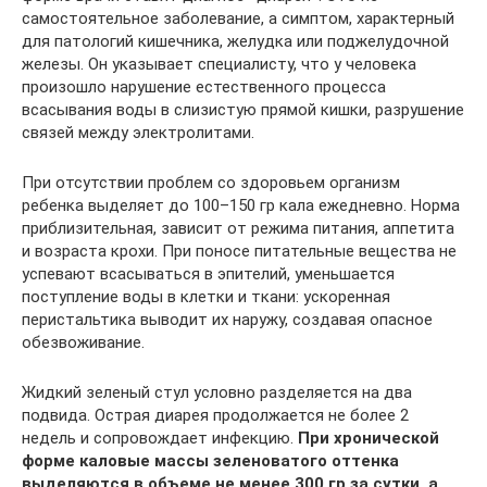
самостоятельное заболевание, а симптом, характерный
для патологий кишечника, желудка или поджелудочной
железы. Он указывает специалисту, что у человека
произошло нарушение естественного процесса
всасывания воды в слизистую прямой кишки, разрушение
связей между электролитами.
При отсутствии проблем со здоровьем организм
ребенка выделяет до 100–150 гр кала ежедневно. Норма
приблизительная, зависит от режима питания, аппетита
и возраста крохи. При поносе питательные вещества не
успевают всасываться в эпителий, уменьшается
поступление воды в клетки и ткани: ускоренная
перистальтика выводит их наружу, создавая опасное
обезвоживание.
Жидкий зеленый стул условно разделяется на два
подвида. Острая диарея продолжается не более 2
недель и сопровождает инфекцию.
При хронической
форме каловые массы зеленоватого оттенка
выделяются в объеме не менее 300 гр за сутки, а