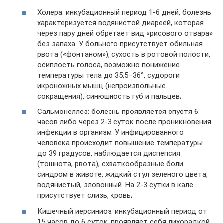
Холера: инкубационный период 1-6 дней, болезнь
характеризуется водянистой диареей, которая
через пару дней обретает вид «рисового отвара»
без запаха. У больного присутствует обильная
рвота («фонтаном»), сухость в ротовой полости,
осиплость голоса, возможно понижение
температуры тела до 35,5–36°, судороги
икроножных мышц (непроизвольные
сокращения), синюшность губ и пальцев;
Сальмонеллез: болезнь проявляется спустя 6
часов либо через 2-3 суток после проникновения
инфекции в организм. У инфицированного
человека происходит повышение температуры
до 39 градусов, наблюдается диспепсия
(тошнота, рвота), схваткообразные боли
синдром в животе, жидкий стул зеленого цвета,
водянистый, зловонный. На 2-3 сутки в кале
присутствует слизь, кровь;
Кишечный иерсиниоз: инкубационный период от
15 часов до 6 суток, проявляет себя лихорадкой