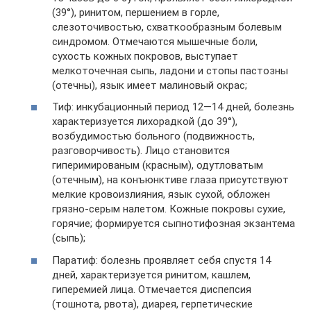
(39°), ринитом, першением в горле,
слезоточивостью, схваткообразным болевым
синдромом. Отмечаются мышечные боли,
сухость кожных покровов, выступает
мелкоточечная сыпь, ладони и стопы пастозны
(отечны), язык имеет малиновый окрас;
Тиф: инкубационный период 12—14 дней, болезнь
характеризуется лихорадкой (до 39°),
возбудимостью больного (подвижность,
разговорчивость). Лицо становится
гиперимированым (красным), одутловатым
(отечным), на конъюнктиве глаза присутствуют
мелкие кровоизлияния, язык сухой, обложен
грязно-серым налетом. Кожные покровы сухие,
горячие; формируется сыпнотифозная экзантема
(сыпь);
Паратиф: болезнь проявляет себя спустя 14
дней, характеризуется ринитом, кашлем,
гиперемией лица. Отмечается диспепсия
(тошнота, рвота), диарея, герпетические