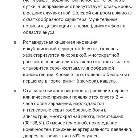
(40° и выше), водянистый понос до 10-30 раз в
сутки. В испражнениях присутствует слизь, кровь,
в редких случаях гной. Болевой синдром в животе
схваткообразного характера. Мучительные
позывы к дефекации (тенезмы), дискомфорт в
области ануса;
Ротавирусная кишечная инфекция:
инкубационный период до 5 суток, болезнь
характеризуется лихорадкой, многократной
рвотой, в первые дни стул желтого цвета, затем
становится серо-желтым, глинообразной
консистенции. Кроме этого, больного беспокоит
першение в горле, ринит (насморк), кашель;
Стафилококковое пищевое отравление: первые
клинические признаки появляются спустя 2-4
часа после заражения, наблюдаются
интенсивные схваткообразные боли в
эпигастрии, многократная рвота, гипертермия
(38–38,5°). Отмечается озноб, похолодание
конечностей, понижение артериального давления,
диарея встречается в 50% случаев;