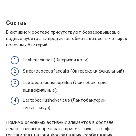
Состав
В активном составе присутствуют беззародышевые
водные субстраты продуктов обмена веществ четырех
полезных бактерий:
Escherichiacoli (Эшерихия коли);
Streptococcusfaecalis (Энтерококк фекальный);
Lactobacillusacidophilus (Лактобактерии
ацидофильные);
Lactobacillushelveticus (Лактобактерии
гельветикус).
Помимо основных активных элементов в составе
лекарственного препарата присутствуют: фосфат
гептагидрат натрия, фосфат калия, сорбат калия,