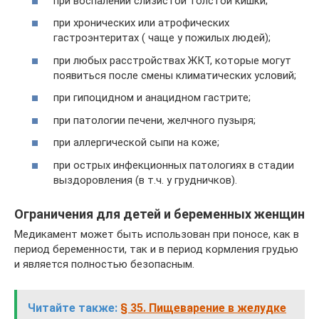
при воспалении слизистой толстой кишки;
при хронических или атрофических
гастроэнтеритах ( чаще у пожилых людей);
при любых расстройствах ЖКТ, которые могут
появиться после смены климатических условий;
при гипоцидном и анацидном гастрите;
при патологии печени, желчного пузыря;
при аллергической сыпи на коже;
при острых инфекционных патологиях в стадии
выздоровления (в т.ч. у грудничков).
Ограничения для детей и беременных женщин
Медикамент может быть использован при поносе, как в
период беременности, так и в период кормления грудью
и является полностью безопасным.
Читайте также:
§ 35. Пищеварение в желудке