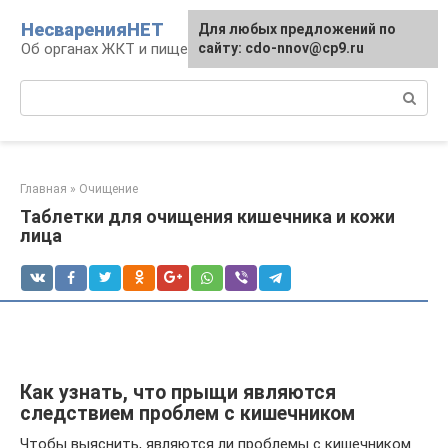
Перейти
НесваренияНЕТ
Для любых предложений по
к
Об органах ЖКТ и пищеварении
сайту: cdo-nnov@cp9.ru
контенту
Поиск:
Главная
»
Очищение
Таблетки для очищения кишечника и кожи
лица
Как узнать, что прыщи являются
следствием проблем с кишечником
Чтобы выяснить, являются ли проблемы с кишечником