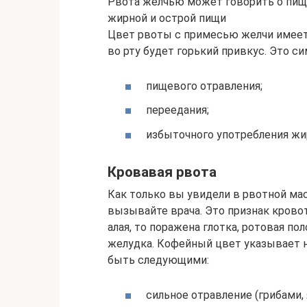
Рвота желчью может говорить о пищ
жирной и острой пищи
Цвет рвоты с примесью желчи имеет 
во рту будет горький привкус. Это с
пищевого отравления;
переедания;
избыточного употребления жи
Кровавая рвота
Как только вы увидели в рвотной ма
вызывайте врача. Это признак кровот
алая, то поражена глотка, ротовая по
желудка. Кофейный цвет указывает н
быть следующими:
сильное отравление (грибами, 