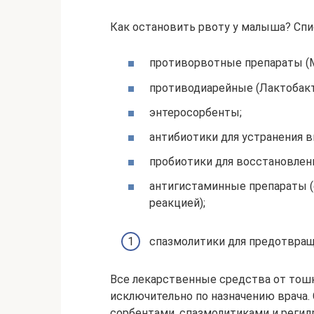
Как остановить рвоту у малыша? Спи
противорвотные препараты (Мо
противодиарейные (Лактобакт
энтеросорбенты;
антибиотики для устранения в
пробиотики для восстановлен
антигистаминные препараты 
реакцией);
спазмолитики для предотвращ
Все лекарственные средства от тош
исключительно по назначению врача.
сорбентами, спазмолитиками и реги