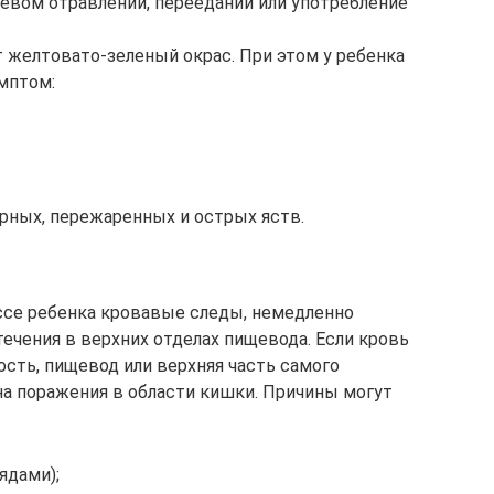
евом отравлении, переедании или употребление
желтовато-зеленый окрас. При этом у ребенка
имптом:
рных, пережаренных и острых яств.
ссе ребенка кровавые следы, немедленно
ечения в верхних отделах пищевода. Если кровь
лость, пищевод или верхняя часть самого
а поражения в области кишки. Причины могут
ядами);