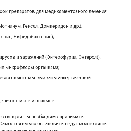
сок препаратов для медикаментозного лечения:
тилиум, Гексал, Домперидон и др.);
ерин, Бифидобактерин);
ирусов и заражений (Энтерофурил, Энтерол));
ия микрофлоры организма;
(если симптомы вызваны аллергической
ения коликов и спазмов.
ноты и рвоты необходимо принимать
 Самостоятельно остановить недуг можно лишь
драционными препаратами.