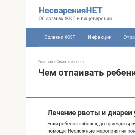
Перейти
НесваренияНЕТ
к
контенту
Об органах ЖКТ и пищеварении
Болезни ЖКТ
Инфекции
Отра
Главная
»
Симптоматика
Чем отпаивать ребенк
Лечение рвоты и диареи 
Если ребенок заболел, до приезда вр
помощи. Несложные мероприятия пом