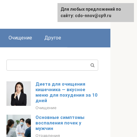
Для любых предложений по
сайту: cdo-nnov@cp9.ru
Очищение
Другое
Поиск:
Диета для очищения
кишечника — вкусное
меню для похудения за 10
дней
Очищение
Основные симптомы
воспаления почек у
мужчин
Отравления