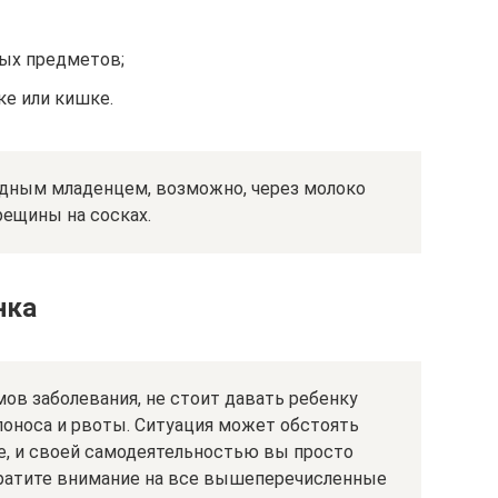
ых предметов;
е или кишке.
рудным младенцем, возможно, через молоко
рещины на сосках.
нка
ов заболевания, не стоит давать ребенку
поноса и рвоты. Ситуация может обстоять
е, и своей самодеятельностью вы просто
братите внимание на все вышеперечисленные