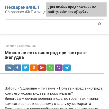
Перейти
НесваренияНЕТ
Для любых предложений по
к
Об органах ЖКТ и пищеварении
сайту: cdo-nnov@cp9.ru
контенту
Поиск:
Главная
»
Болезни ЖКТ
Можно ли есть виноград при гастрите
желудка
dolio.ru » Здоровье » Питание » Польза и вред винограда:
кому его можно кушать, а кому нельзя?
Виноград – сочная осенняя ягода, которая так и манит
каждого из нас к овощному отделу супермаркета.
Благодаря его непревзойденному вкусу и ароматному