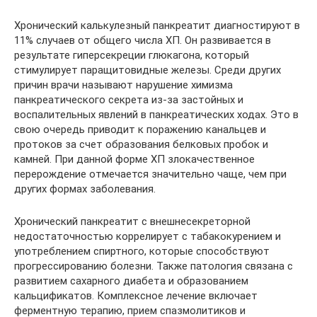
Хронический калькулезный панкреатит диагностируют в
11% случаев от общего числа ХП. Он развивается в
результате гиперсекреции глюкагона, который
стимулирует паращитовидные железы. Среди других
причин врачи называют нарушение химизма
панкреатического секрета из-за застойных и
воспалительных явлений в панкреатических ходах. Это в
свою очередь приводит к поражению канальцев и
протоков за счет образования белковых пробок и
камней. При данной форме ХП злокачественное
перерождение отмечается значительно чаще, чем при
других формах заболевания.
Хронический панкреатит с внешнесекреторной
недостаточностью коррелирует с табакокурением и
употреблением спиртного, которые способствуют
прогрессированию болезни. Также патология связана с
развитием сахарного диабета и образованием
кальцификатов. Комплексное лечение включает
ферментную терапию, прием спазмолитиков и