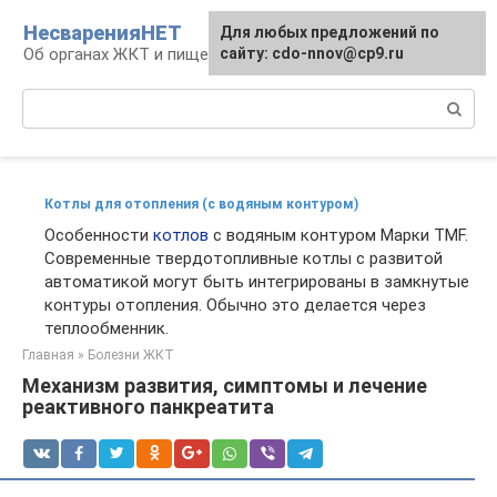
Перейти
НесваренияНЕТ
Для любых предложений по
к
Об органах ЖКТ и пищеварении
сайту: cdo-nnov@cp9.ru
контенту
Поиск:
Котлы для отопления (с водяным контуром)
Особенности
котлов
с водяным контуром Марки TMF.
Современные твердотопливные котлы с развитой
автоматикой могут быть интегрированы в замкнутые
контуры отопления. Обычно это делается через
теплообменник.
Главная
»
Болезни ЖКТ
Механизм развития, симптомы и лечение
реактивного панкреатита