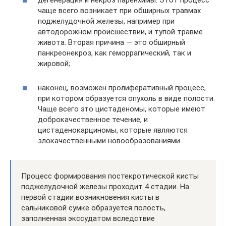
дегенерация и некроз паренхимы. Этот процесс
чаще всего возникает при обширных травмах
поджелудочной железы, например при
автодорожном происшествии, и тупой травме
живота. Вторая причина — это обширный
панкреонекроз, как геморрагический, так и
жировой;
наконец, возможен пролиферативный процесс,
при котором образуется опухоль в виде полости.
Чаще всего это цистаденомы, которые имеют
доброкачественное течение, и
цистаденокарциномы, которые являются
злокачественными новообразованиями.
Процесс формирования постекротической кисты
поджелудочной железы проходит 4 стадии. На
первой стадии возникновения кисты в
сальниковой сумке образуется полость,
заполненная экссудатом вследствие