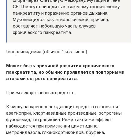
хлора через клеточную мембрану. Мутации в гене
CFTR могут приводить к тяжёлому хроническому
панкреатиту и поражению органов дыхания.
Муковисцидоз, как этиологическая причина,
составляет небольшую часть случаев
хронического панкреатита.
Гиперлипидемия (обычно 1 и 5 типов).
Может быть причиной развития хронического
панкреатита, но обычно проявляется повторными
атаками острого панкреатита.
Приём лекарственных средств.
К числу панкреоповреждающих средств относятся
азатиоприн, хлортиазидные производные, эстрогены,
фуросемид, тетрациклин. Реже такой же эффект
наблюдается при применении циметидина,
метронидазола, глюкокортикоидов, бруфена,