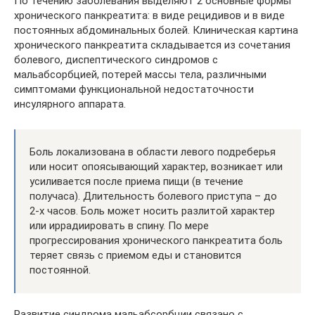
По течению заболевания выделяют 2 основные формы
хронического панкреатита: в виде рецидивов и в виде
постоянных абдоминальных болей. Клиническая картина
хронического панкреатита складывается из сочетания
болевого, диспептического синдромов с
мальабсорбцией, потерей массы тела, различными
симптомами функциональной недостаточности
инсулярного аппарата.
Боль локализована в области левого подреберья
или носит опоясывающий характер, возникает или
усиливается после приема пищи (в течение
получаса). Длительность болевого приступа – до
2-х часов. Боль может носить разлитой характер
или иррадиировать в спину. По мере
прогрессирования хронического панкреатита боль
теряет связь с приемом еды и становится
постоянной.
Развитие синдрома мальабсорбции связано с