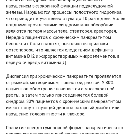
нарушением экзокринной функции поджелудочной
железы. Нарушаются процессы полостного гидролиза,
что приводит к учащению стула до 10 раз в день. Более
поздними проявлениями синдрома мальабсорбции
являются потеря массы тела, стеаторея, креаторея.
Нередко пациентов с хроническим панкреатитом
беспокоят боли в костях, выявляются признаки
остеопороза, что является следствием дефицита
витамина В12 и жирорастворимых микроэлементов, в
первую очередь витамина Д.
Диспепсия при хроническом панкреатите проявляется
отрыжкой, метеоризмом, тошнотой, рвотой. У 80%
пациентов обострение начинается с многократной
рвоты, а затем только присоединяется болевой
синдром. 30% пациентов с хроническим панкреатитом
имеют сопутствующий диагноз сахарный диабет или
нарушение толерантности к глюкозе.
Развитие псевдотуморозной формы панкреатического
поражения поджелудочной железы сопровождается