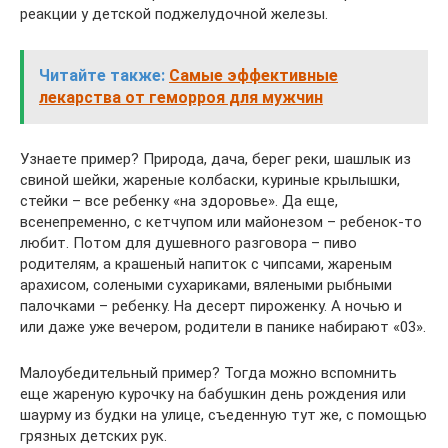
реакции у детской поджелудочной железы.
Читайте также:
Самые эффективные
лекарства от геморроя для мужчин
Узнаете пример? Природа, дача, берег реки, шашлык из
свиной шейки, жареные колбаски, куриные крылышки,
стейки – все ребенку «на здоровье». Да еще,
всенепременно, с кетчупом или майонезом – ребенок-то
любит. Потом для душевного разговора – пиво
родителям, а крашеный напиток с чипсами, жареным
арахисом, солеными сухариками, вялеными рыбными
палочками – ребенку. На десерт пироженку. А ночью и
или даже уже вечером, родители в панике набирают «03».
Малоубедительный пример? Тогда можно вспомнить
еще жареную курочку на бабушкин день рождения или
шаурму из будки на улице, съеденную тут же, с помощью
грязных детских рук.