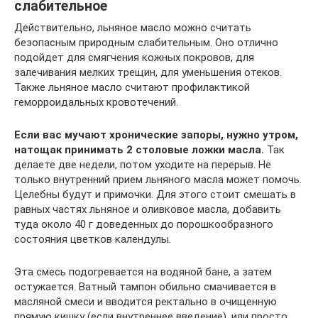
слабительное
Действительно, льняное масло можно считать
безопасным природным слабительным. Оно отлично
подойдет для смягчения кожных покровов, для
залечивания мелких трещин, для уменьшения отеков.
Также льняное масло считают профилактикой
геморроидальных кровотечений.
Если вас мучают хронические запоры, нужно утром,
натощак принимать 2 столовые ложки масла.
Так
делаете две недели, потом уходите на перерыв. Не
только внутренний прием льняного масла может помочь.
Целебны будут и примочки. Для этого стоит смешать в
равных частях льняное и оливковое масла, добавить
туда около 40 г доведенных до порошкообразного
состояния цветков календулы.
Эта смесь подогревается на водяной бане, а затем
остужается. Ватный тампон обильно смачивается в
масляной смеси и вводится ректально в очищенную
прямую кишку (если внутреннее введение), или просто