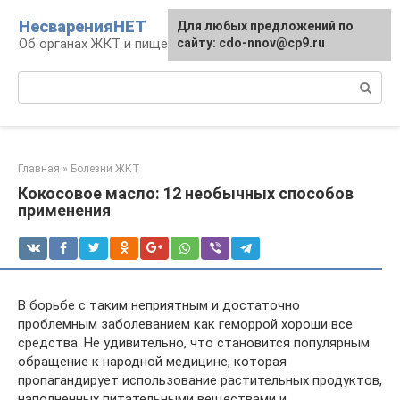
Перейти
НесваренияНЕТ
Для любых предложений по
к
Об органах ЖКТ и пищеварении
сайту: cdo-nnov@cp9.ru
контенту
Поиск:
Главная
»
Болезни ЖКТ
Кокосовое масло: 12 необычных способов
применения
В борьбе с таким неприятным и достаточно
проблемным заболеванием как геморрой хороши все
средства. Не удивительно, что становится популярным
обращение к народной медицине, которая
пропагандирует использование растительных продуктов,
наполненных питательными веществами и