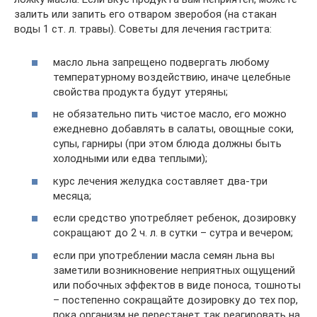
залить или запить его отваром зверобоя (на стакан
воды 1 ст. л. травы). Советы для лечения гастрита:
масло льна запрещено подвергать любому
температурному воздействию, иначе целебные
свойства продукта будут утеряны;
не обязательно пить чистое масло, его можно
ежедневно добавлять в салаты, овощные соки,
супы, гарниры (при этом блюда должны быть
холодными или едва теплыми);
курс лечения желудка составляет два-три
месяца;
если средство употребляет ребенок, дозировку
сокращают до 2 ч. л. в сутки – сутра и вечером;
если при употреблении масла семян льна вы
заметили возникновение неприятных ощущений
или побочных эффектов в виде поноса, тошноты
– постепенно сокращайте дозировку до тех пор,
пока организм не перестанет так реагировать на