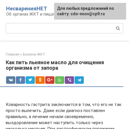
Перейти
НесваренияНЕТ
Для любых предложений по
к
Об органах ЖКТ и пищеварении
сайту: cdo-nnov@cp9.ru
контенту
Поиск:
Главная
»
Болезни ЖКТ
Как пить льняное масло для очищения
организма от запора
Коварность гастрита заключается в том, что его не так
просто вылечить. Даже если диагноз поставлен
правильно, а лечение начали своевременно,
выздоровление может наступить только через
несколько месяцев. При дистрофическом поражении