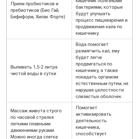
кишечник полезными
Прием пробиотиков и
бактериями, которые
пребиотиков (Био Гай,
будут улучшать
Бифиформ, Хилак Форте)
процесс пищеварения и
продвижения кала по
кишечнику.
Вода помогает
размягчить кал, ему
будет легче
продвигаться по
Выпивать 1,5-2 литра
кишечнику, а также
чистой воды в сутки
покидать организм
естественным путем, не
нарушая целостности
слизистых оболочек.
Помогает
Массаж живота строго
активизировать
по часовой стрелке
деятельность
легкими плавными
кишечника,
движениями руками.
способствует
Можно иногда слегка