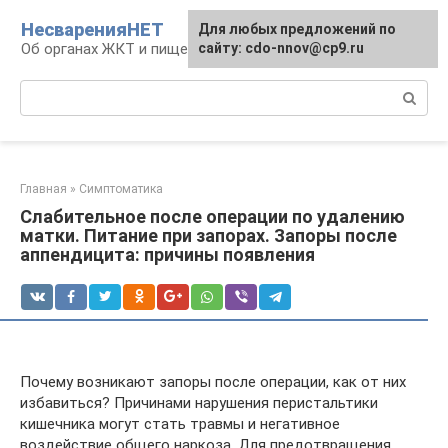
Перейти
НесваренияНЕТ
Для любых предложений по
к
Об органах ЖКТ и пищеварении
сайту: cdo-nnov@cp9.ru
контенту
Поиск:
Главная
»
Симптоматика
Слабительное после операции по удалению
матки. Питание при запорах. Запоры после
аппендицита: причины появления
Почему возникают запоры после операции, как от них
избавиться? Причинами нарушения перистальтики
кишечника могут стать травмы и негативное
воздействие общего наркоза. Для предотвращения