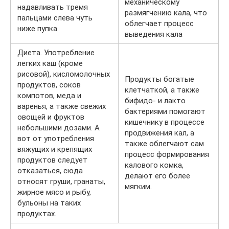
механическому
надавливать тремя
размягчению кала, что
пальцами слева чуть
облегчает процесс
ниже пупка
выведения кала
Диета. Употребление
легких каш (кроме
рисовой), кисломолочных
Продукты богатые
продуктов, соков
клетчаткой, а также
компотов, меда и
бифидо- и лакто
варенья, а также свежих
бактериями помогают
овощей и фруктов
кишечнику в процессе
небольшими дозами. А
продвижения кал, а
вот от употребления
также облегчают сам
вяжущих и крепящих
процесс формирования
продуктов следует
калового комка,
отказаться, сюда
делают его более
относят груши, гранаты,
мягким.
жирное мясо и рыбу,
бульоны на таких
продуктах.