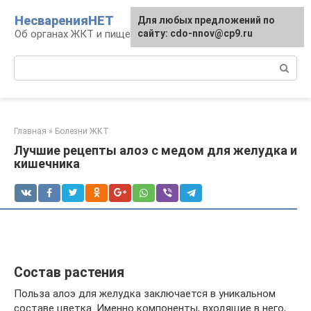
Перейти
НесваренияНЕТ
Для любых предложений по
к
Об органах ЖКТ и пищеварении
сайту: cdo-nnov@cp9.ru
контенту
Поиск:
Главная
»
Болезни ЖКТ
Лучшие рецепты алоэ с медом для желудка и
кишечника
Состав растения
Польза алоэ для желудка заключается в уникальном
составе цветка. Именно компоненты, входящие в него,