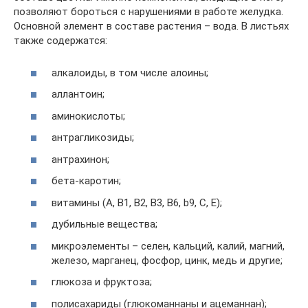
позволяют бороться с нарушениями в работе желудка.
Основной элемент в составе растения – вода. В листьях
также содержатся:
алкалоиды, в том числе алоины;
аллантоин;
аминокислоты;
антрагликозиды;
антрахинон;
бета-каротин;
витамины (А, В1, В2, В3, В6, b9, С, Е);
дубильные вещества;
микроэлементы – селен, кальций, калий, магний,
железо, марганец, фосфор, цинк, медь и другие;
глюкоза и фруктоза;
полисахариды (глюкоманнаны и ацеманнан);