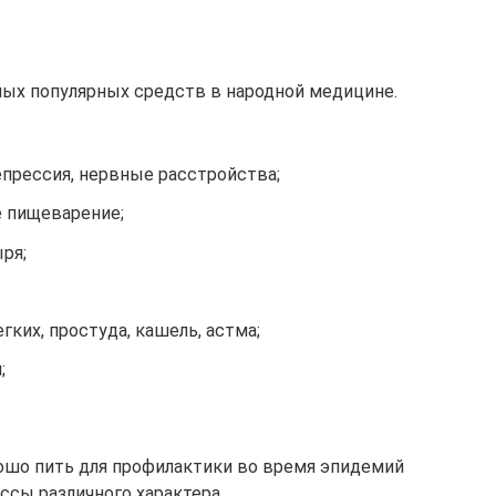
амых популярных средств в народной медицине.
депрессия, нервные расстройства;
е пищеварение;
ря;
гких, простуда, кашель, астма;
;
рошо пить для профилактики во время эпидемий
ссы различного характера.