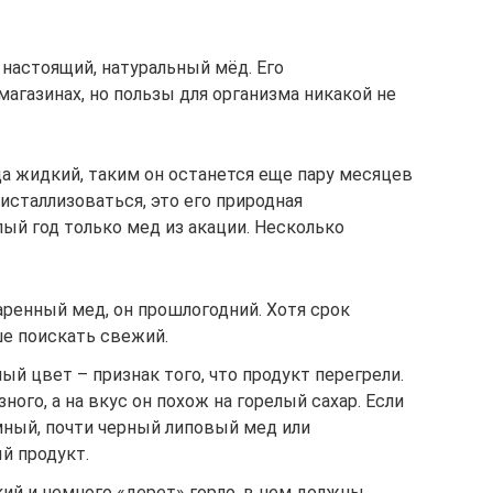
 настоящий, натуральный мёд. Его
агазинах, но пользы для организма никакой не
да жидкий, таким он останется еще пару месяцев
ристаллизоваться, это его природная
лый год только мед из акации. Несколько
аренный мед, он прошлогодний. Хотя срок
ше поискать свежий.
й цвет – признак того, что продукт перегрели.
ного, а на вкус он похож на горелый сахар. Если
мный, почти черный липовый мед или
й продукт.
ий и немного «дерет» горло, в нем должны