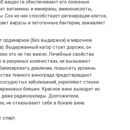
50 веществ обеспечивают его полезные
жат витамины и минералы, аминокислоты,
. Сок из них способствует регенерации клеток,
жает вирусы и патогенные бактерии, заживляет
 ординарное (без выдержки) и марочное
а). Выдержанный кагор стоит дороже, он
тоек это не так важно. Лечебные свойства
го в разумных количествах, не вызывают
абилизировать давление, повысить уровень
ества темного винограда предотвращают
-сосудистых заболеваний, укрепляют стенки
териновых бляшек. Красное вино выводит из
 даже радионуклиды. Долгожители,
е, не отказывают себе в бокале вина.
 спирт.