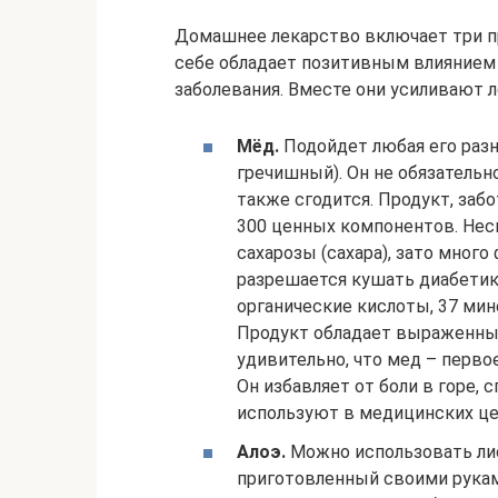
Домашнее лекарство включает три про
себе обладает позитивным влиянием 
заболевания. Вместе они усиливают л
Мёд.
Подойдет любая его разн
гречишный). Он не обязатель
также сгодится. Продукт, заб
300 ценных компонентов. Несм
сахарозы (сахара), зато много
разрешается кушать диабетик
органические кислоты, 37 мине
Продукт обладает выраженны
удивительно, что мед – перво
Он избавляет от боли в горе,
используют в медицинских це
Алоэ.
Можно использовать лис
приготовленный своими руками