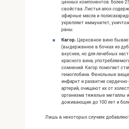
ценных компонентов: более 2
свойства. Листья алоэ содер
эфирные масла и полисахариды
укрепляет иммунитет, уничто
раны.
Кагор.
Церковное вино бывает
(выдержанное в бочках из дуб
вкуснее, но для лечебных нас
красного вина, употребляемо
сомнений. Кагор помогает ст
гемоглобина. Фенольные вещ
инфаркт и развитие сердечно
артерий, очищают их от холес
организма тяжелые металлы и
доживающие до 100 лет и боле
Лишь в некоторых случаях добавляют