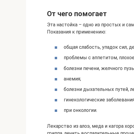
От чего помогает
Эта настойка – одно из простых и с
Показания к применению:
общая слабость, упадок сил, 
проблемы с аппетитом, плохо
болезни печени, желчного пузы
анемия;
болезни дыхательных путей, ле
гинекологические заболевания
при онкологии.
Лекарство из алоэ, меда и кагора хо
гриппа, лечить воспалительные проце