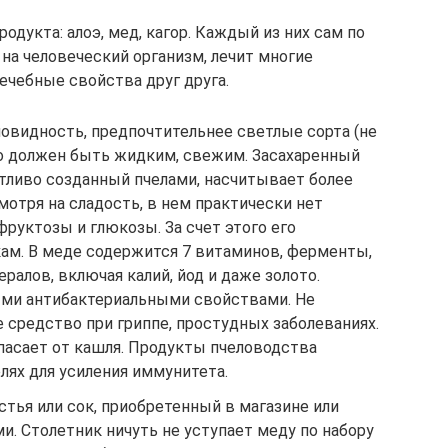
дукта: алоэ, мед, кагор. Каждый из них сам по
на человеческий организм, лечит многие
ечебные свойства друг друга.
овидность, предпочтительнее светлые сорта (не
но должен быть жидким, свежим. Засахаренный
отливо созданный пчелами, насчитывает более
отря на сладость, в нем практически нет
 фруктозы и глюкозы. За счет этого его
ам. В меде содержится 7 витаминов, ферменты,
ралов, включая калий, йод и даже золото.
ми антибактериальными свойствами. Не
е средство при гриппе, простудных заболеваниях.
 спасает от кашля. Продукты пчеловодства
лях для усиления иммунитета.
тья или сок, приобретенный в магазине или
. Столетник ничуть не уступает меду по набору