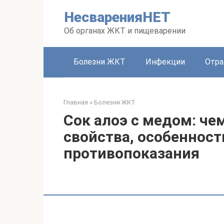
Перейти
НесваренияНЕТ
к
контенту
Об органах ЖКТ и пищеварении
Болезни ЖКТ
Инфекции
Отра
Главная
»
Болезни ЖКТ
Сок алоэ с медом: че
свойства, особенност
противопоказания