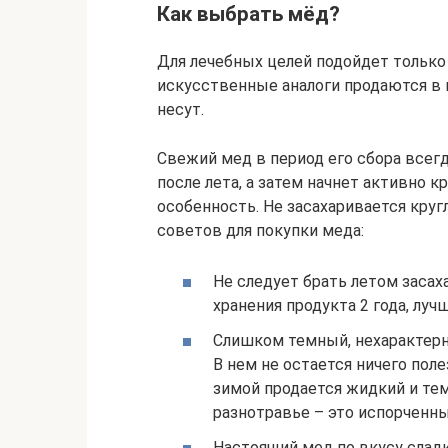
Как выбрать мёд?
Для лечебных целей подойдет только
искусственные аналоги продаются в м
несут.
Свежий мед в период его сбора всег
после лета, а затем начнет активно к
особенность. Не засахаривается круг
советов для покупки меда:
Не следует брать летом засах
хранения продукта 2 года, луч
Слишком темный, нехарактерны
В нем не остается ничего полез
зимой продается жидкий и те
разнотравье – это испорченны
Настоящий мед по вкусу сладк