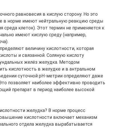
очного равновесия в кислую сторону. Но это
рые в норме имеют нейтральную реакцию среды
няя среда клеток). Этот термин не применяется к
чально имеют кислую среду (например,
ча).
пределяют величину кислотности, которая
кислоты и связанной. Соляную кислоту
ундальных желёз желудка. Методом
ть кислотность в желудке и в антральном
оведении суточной рН-метрии определяют даже
Это позволяет наиболее эффективно проводить
ющий препарат в период наиболее высокой
ислотности желудка? В норме процесс
 повышение кислотности включает механизм
рального отдела желудка вырабатывается