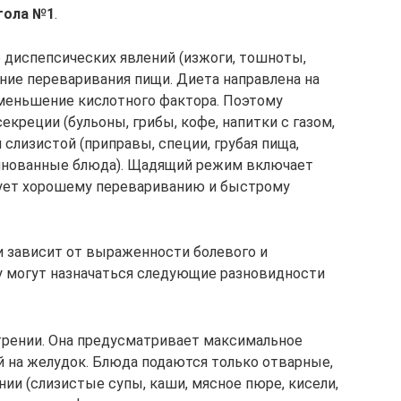
тола №1
.
е диспепсических явлений (изжоги, тошноты,
ние переваривания пищи. Диета направлена на
меньшение кислотного фактора. Поэтому
реции (бульоны, грибы, кофе, напитки с газом,
 слизистой (приправы, специи, грубая пища,
ринованные блюда). Щадящий режим включает
вует хорошему перевариванию и быстрому
 зависит от выраженности болевого и
у могут назначаться следующие разновидности
рении. Она предусматривает максимальное
й на желудок. Блюда подаются только отварные,
ии (слизистые супы, каши, мясное пюре, кисели,