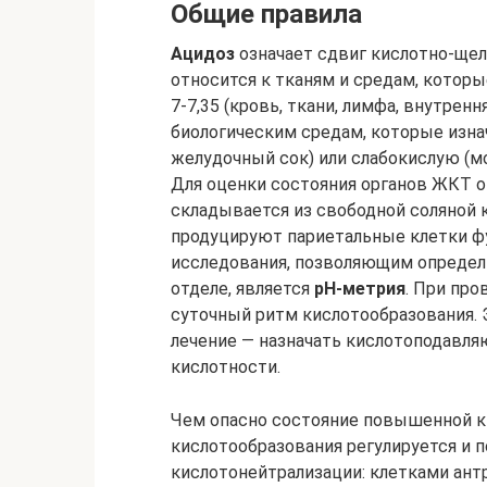
Общие правила
Ацидоз
означает сдвиг кислотно-щел
относится к тканям и средам, кото
7-7,35 (кровь, ткани, лимфа, внутрен
биологическим средам, которые изна
желудочный сок) или слабокислую (мо
Для оценки состояния органов ЖКТ о
складывается из свободной соляной 
продуцируют париетальные клетки ф
исследования, позволяющим определи
отделе, является
рН-метрия
. При пр
суточный ритм кислотообразования. 
лечение — назначать кислотоподавля
кислотности.
Чем опасно состояние повышенной к
кислотообразования регулируется и
кислотонейтрализации: клетками ант