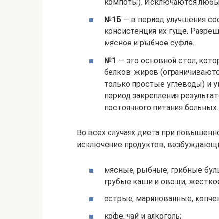
компоты). Исключаются любы
№1Б
— в период улучшения со
консистенция их гуще. Разре
мясное и рыбное суфле.
№1
— это основной стол, кот
белков, жиров (ограничивают
только простые углеводы) и 
период закрепления результат
постоянного питания больных.
Во всех случаях диета при повышенн
исключение продуктов, возбуждающ
мясные, рыбные, грибные буль
грубые каши и овощи, жестко
острые, маринованные, копче
кофе, чай и алкоголь;