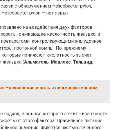
связи с обнаружением Helicobacter pylori,
elicobacter pylori — нет язвы».
направлено на воздействия двух факторов —
епараты, снижающие кислотность желудка, и
 препаратами, контролирующими желудочное
биторы протонной помпы. По-прежнему
 которые понижают кислотность за счет
 желудка (
Альмагель
,
Маалокс
,
Тальцид
,
а –назначение и роль в пищеварительном
е подход, в основе которого лежит кислотность
висеть от этого фактора. Правильное питание
ольное значение, является частью лечебного