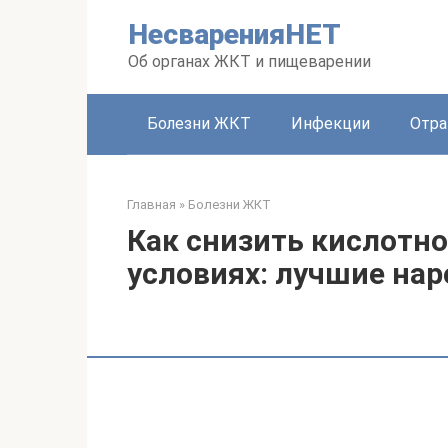
Перейти
НесваренияНЕТ
к
контенту
Об органах ЖКТ и пищеварении
Болезни ЖКТ
Инфекции
Отра
Главная
»
Болезни ЖКТ
Как снизить кислотн
условиях: лучшие на