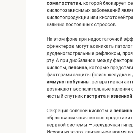
соматостатин
, которой блокирует 
кислотозависимых заболеваний явля
кислотопродукции или кислотонейтра
наличие постоянных стрессов.
На этом фоне при недостаточной эф
сфинктеров могут возникать патолог
дуоденогастральные рефлюксы, пр
рту. А при дисбалансе между фактор
кислоты,
пепсина
, которые представ
факторами защиты (слизь желудка и
иммуноглобулины
, репаративная ак
возникают воспалительные явления 
частый спутник
гастрита
и
язвенной
Секреция соляной кислоты и
пепсина
образования язвы можно представит
нервной системы — желудочная гипер
Исходя из этого, длительное время 