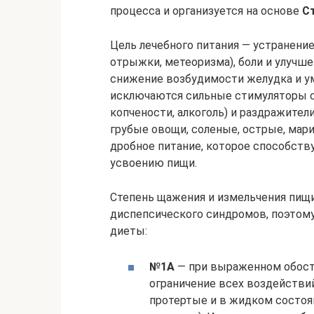
процесса и организуется на основе
С
Цель лечебного питания — устранени
отрыжки, метеоризма), боли и улучше
снижение возбудимости желудка и у
исключаются сильные стимуляторы сек
копчености, алкоголь) и раздражители
грубые овощи, соленые, острые, ма
дробное питание, которое способст
усвоению пищи.
Степень щажения и измельчения пищи
диспепсического синдромов, поэтом
диеты:
№1А
— при выраженном обост
ограничение всех воздействи
протертые и в жидком состоян