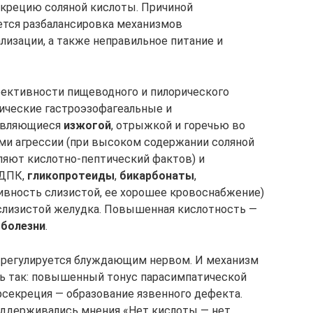
секрецию соляной кислоты. Причиной
ется разбалансировка механизмов
лизации, а также неправильное питание и
фективности пищеводного и пилорического
ические гастроэзофагеальные и
оявляющиеся
изжогой
, отрыжкой и горечью во
ами агрессии (при высоком содержании соляной
ляют кислотно-пептический фактов) и
 ДПК,
гликопротеиды
,
бикарбонаты
,
тивность слизистой, ее хорошее кровоснабжение)
слизистой желудка. Повышенная кислотность —
 болезни
.
регулируется блуждающим нервом. И механизм
ь так: повышенный тонус парасимпатической
секреция — образование язвенного дефекта.
поддерживались мнения «Нет кислоты — нет