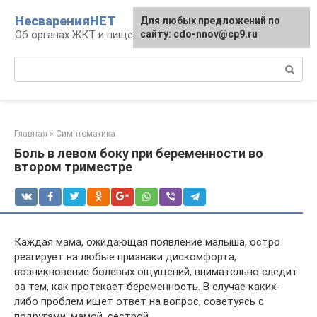
Перейти
НесваренияНЕТ
Для любых предложений по
к
Об органах ЖКТ и пищеварении
сайту: cdo-nnov@cp9.ru
контенту
Поиск:
Главная
»
Симптоматика
Боль в левом боку при беременности во
втором триместре
Каждая мама, ожидающая появление малыша, остро
реагирует на любые признаки дискомфорта,
возникновение болевых ощущений, внимательно следит
за тем, как протекает беременность. В случае каких-
либо проблем ищет ответ на вопрос, советуясь с
подругами, мамой, сестрой.