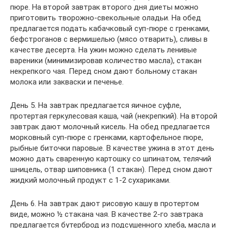
пюре. На второй завтрак второго дня диеты можно
приготовить творожно-свекольные оладьи. На обед
предлагается подать кабачковый суп-пюре с гренками,
бефстроганов с вермишелью (мясо отварить), сливы в
качестве десерта. На ужин можно сделать ленивые
вареники (минимизировав количество масла), стакан
некрепкого чая. Перед сном дают больному стакан
молока или закваски и печенье.
День 5. На завтрак предлагается яичное суфле,
протертая геркулесовая каша, чай (некрепкий). На второй
завтрак дают молочный кисель. На обед предлагается
морковный суп-пюре с гренками, картофельное пюре,
рыбные биточки паровые. В качестве ужина в этот день
можно дать сваренную картошку со шпинатом, телячий
шницель, отвар шиповника (1 стакан). Перед сном дают
жидкий молочный продукт с 1-2 сухариками.
День 6. На завтрак дают рисовую кашу в протертом
виде, можно ½ стакана чая. В качестве 2-го завтрака
предлагается бутерброд из подсушенного хлеба, масла и