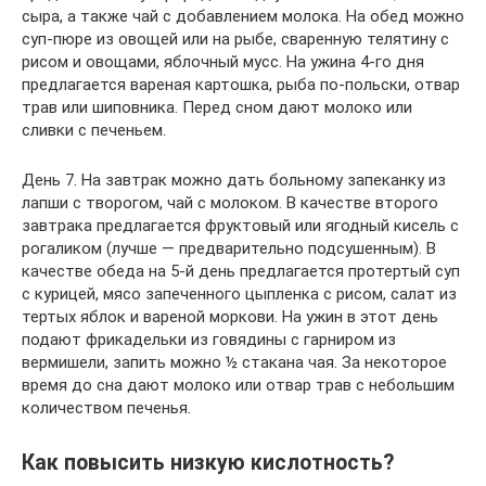
сыра, а также чай с добавлением молока. На обед можно
суп-пюре из овощей или на рыбе, сваренную телятину с
рисом и овощами, яблочный мусс. На ужина 4-го дня
предлагается вареная картошка, рыба по-польски, отвар
трав или шиповника. Перед сном дают молоко или
сливки с печеньем.
День 7. На завтрак можно дать больному запеканку из
лапши с творогом, чай с молоком. В качестве второго
завтрака предлагается фруктовый или ягодный кисель с
рогаликом (лучше — предварительно подсушенным). В
качестве обеда на 5-й день предлагается протертый суп
с курицей, мясо запеченного цыпленка с рисом, салат из
тертых яблок и вареной моркови. На ужин в этот день
подают фрикадельки из говядины с гарниром из
вермишели, запить можно ½ стакана чая. За некоторое
время до сна дают молоко или отвар трав с небольшим
количеством печенья.
Как повысить низкую кислотность?