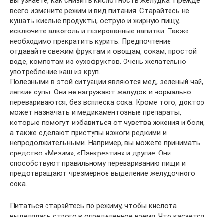
вы узнаете, как снизить кислотность желудка. Прежде
всего измените режим и вид питания. Старайтесь не
кушать кислые продукты, острую и жирную пищу,
исключите алкоголь и газированные напитки. Также
необходимо прекратить курить. Предпочтение
отдавайте свежим фруктам и овощам, сокам, простой
воде, компотам из сухофруктов. Очень желательно
употребление каш из круп.
Полезными в этой ситуации являются мед, зеленый чай,
легкие супы. Они не нагружают желудок и нормально
перевариваются, без всплеска сока. Кроме того, доктор
может назначать и медикаментозные препараты,
которые помогут избавиться от чувства жжения и боли,
а также сделают приступы изжоги редкими и
непродолжительными. Например, вы можете принимать
средство «Мезим», «Панкреатин» и другие. Они
способствуют правильному перевариванию пищи и
предотвращают чрезмерное выделение желудочного
сока.
Питаться старайтесь по режиму, чтобы кислота
выделялась строго в определенное время. Что касается