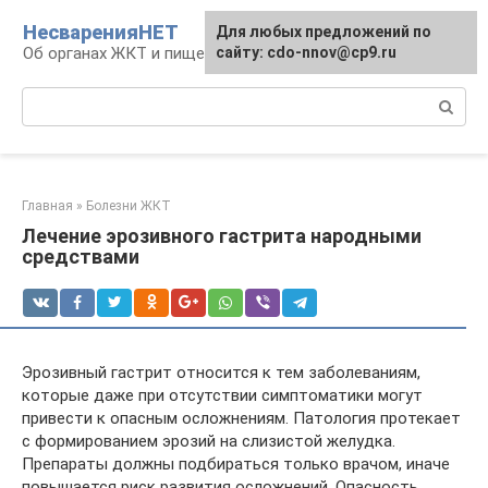
Перейти
НесваренияНЕТ
Для любых предложений по
к
Об органах ЖКТ и пищеварении
сайту: cdo-nnov@cp9.ru
контенту
Поиск:
Главная
»
Болезни ЖКТ
Лечение эрозивного гастрита народными
средствами
Эрозивный гастрит относится к тем заболеваниям,
которые даже при отсутствии симптоматики могут
привести к опасным осложнениям. Патология протекает
с формированием эрозий на слизистой желудка.
Препараты должны подбираться только врачом, иначе
повышается риск развития осложнений. Опасность