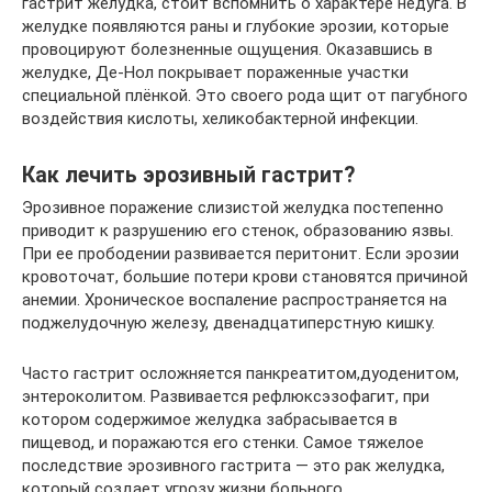
гастрит желудка, стоит вспомнить о характере недуга. В
желудке появляются раны и глубокие эрозии, которые
провоцируют болезненные ощущения. Оказавшись в
желудке, Де-Нол покрывает пораженные участки
специальной плёнкой. Это своего рода щит от пагубного
воздействия кислоты, хеликобактерной инфекции.
Как лечить эрозивный гастрит?
Эрозивное поражение слизистой желудка постепенно
приводит к разрушению его стенок, образованию язвы.
При ее прободении развивается перитонит. Если эрозии
кровоточат, большие потери крови становятся причиной
анемии. Хроническое воспаление распространяется на
поджелудочную железу, двенадцатиперстную кишку.
Часто гастрит осложняется панкреатитом,дуоденитом,
энтероколитом. Развивается рефлюксэзофагит, при
котором содержимое желудка забрасывается в
пищевод, и поражаются его стенки. Самое тяжелое
последствие эрозивного гастрита — это рак желудка,
который создает угрозу жизни больного.