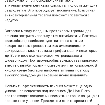
размножаются. А поскольку они питаются
эпителиальными клетками, слизистая полость желудка
разрушается. Это провоцирует воспаление. Грамотная
антибактериальная терапия поможет справиться с
недугом.
Согласно международным протоколам терапии, для
лечения гастрита используются антибиотики. Бактерия
хеликобактер наиболее чувствительна к таким
лекарственным препаратам, как амоксициллин и
азитромицин, кларитромицин, рифампицин и некоторые
др. Врачи нередко назначают метронидазол и
фуразолидон. Противомикробные лекарства принимают
вместе с ингибиторами – омезом или пантопразолом. В
кислой среде бактерия наиболее активна, поэтому
высокую желудочную секрецию нужно подавлять.
Повысить эффективность лечения может еще одно
уникальное вещество под названием Де-Нол. В его
состав входят соединения висмута, которые защищают
пораженные участки. Прежде чем лечить эрозивный