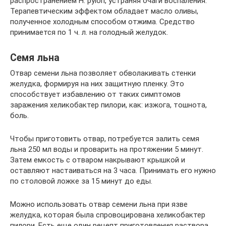
распространением H. pylori, устраняя очаги воспаления.
Терапевтическим эффектом обладает масло оливы,
полученное холодным способом отжима. Средство
принимается по 1 ч. л. на голодный желудок.
Семя льна
Отвар семени льна позволяет обволакивать стенки
желудка, формируя на них защитную пленку. Это
способствует избавлению от таких симптомов
заражения хеликобактер пилори, как: изжога, тошнота,
боль.
Чтобы приготовить отвар, потребуется залить семя
льна 250 мл воды и проварить на протяжении 5 минут.
Затем емкость с отваром накрывают крышкой и
оставляют настаиваться на 3 часа. Принимать его нужно
по столовой ложке за 15 минут до еды.
Можно использовать отвар семени льна при язве
желудка, которая была спровоцирована хеликобактер
пилори. Есть еще один рецепт приготовления раствора.