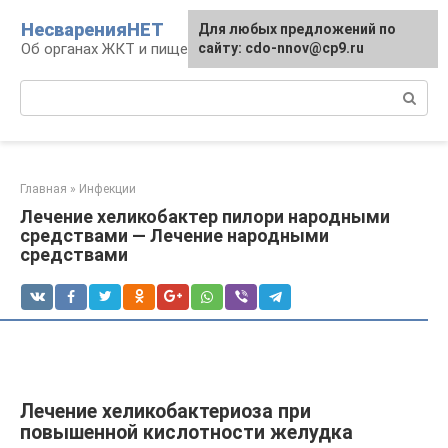
Перейти
НесваренияНЕТ
Для любых предложений по
к
Об органах ЖКТ и пищеварении
сайту: cdo-nnov@cp9.ru
контенту
Поиск:
Главная
»
Инфекции
Лечение хеликобактер пилори народными
средствами — Лечение народными
средствами
Лечение хеликобактериоза при
повышенной кислотности желудка