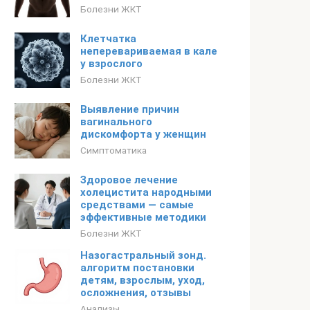
Болезни ЖКТ
Клетчатка
неперевариваемая в кале
у взрослого
Болезни ЖКТ
Выявление причин
вагинального
дискомфорта у женщин
Симптоматика
Здоровое лечение
холецистита народными
средствами — самые
эффективные методики
Болезни ЖКТ
Назогастральный зонд.
алгоритм постановки
детям, взрослым, уход,
осложнения, отзывы
Анализы