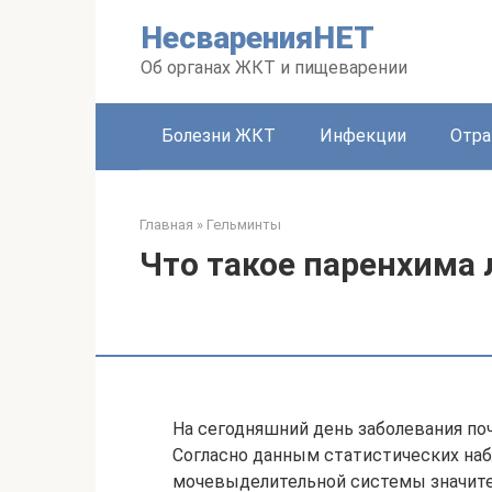
Перейти
НесваренияНЕТ
к
контенту
Об органах ЖКТ и пищеварении
Болезни ЖКТ
Инфекции
Отра
Главная
»
Гельминты
Что такое паренхима 
На сегодняшний день заболевания по
Согласно данным статистических на
мочевыделительной системы значите