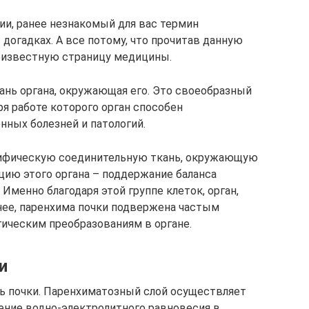
ии, ранее незнакомый для вас термин
 догадках. А все потому, что прочитав данную
неизвестную страницу медицины.
ань органа, окружающая его. Это своеобразный
ря работе которого орган способен
нных болезней и патологий.
цифическую соединительную ткань, окружающую
цию этого органа – поддержание баланса
Именно благодаря этой группе клеток, орган,
енее, паренхима почки подвержена частым
гическим преобразованиям в органе.
и
нь почки. Паренхиматозный слой осуществляет
ение водно-электролитного равновесия в