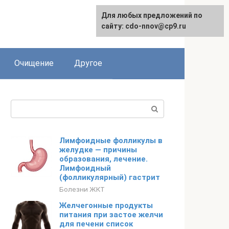
Для любых предложений по
сайту: cdo-nnov@cp9.ru
Очищение
Другое
Поиск:
Лимфоидные фолликулы в
желудке — причины
образования, лечение.
Лимфоидный
(фолликулярный) гастрит
Болезни ЖКТ
Желчегонные продукты
питания при застое желчи
для печени список