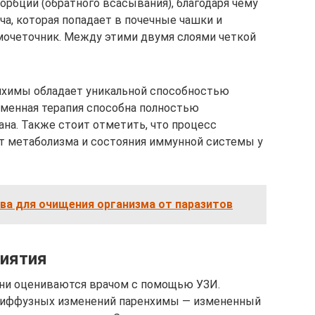
орбции (обратного всасывания), благодаря чему
а, которая попадает в почечные чашки и
 мочеточник. Между этими двумя слоями четкой
енхимы обладает уникальной способностью
еменная терапия способна полностью
на. Также стоит отметить, что процесс
т метаболизма и состояния иммунной системы у
ва для очищения организма от паразитов
риятия
ни оцениваются врачом с помощью УЗИ.
 диффузных изменений паренхимы — измененный