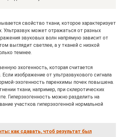
зывается свойство ткани, которое характеризует
х. Ультразвук может отражаться от разных
тражения звуковых волн напрямую зависит от
том выглядит светлее, а у тканей с низкой
олько темнее.
венную эхогенность, которая считается
. Если изображение от ультразвукового сигнала
нормой-эхогенность паренхимы почек повышена.
тнении ткани, например, при склеротических
ите. Гиперэхогенность можно разделить на
вание участков гиперэхогенной нормальной
нты: как сдавать, чтоб результат был