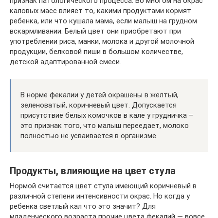
признак патологического процесса. Во многом на окрас
каловых масс влияет то, какими продуктами кормят
ребенка, или что кушала мама, если малыш на грудном
вскармливании. Белый цвет они приобретают при
употреблении риса, манки, молока и другой молочной
продукции, белковой пиши в большом количестве,
детской адаптированной смеси.
В норме фекалии у детей окрашены в желтый,
зеленоватый, коричневый цвет. Допускается
присутствие белых комочков в кале у грудничка –
это признак того, что малыш переедает, молоко
полностью не усваивается в организме.
Продукты, влияющие на цвет стула
Нормой считается цвет стула имеющий коричневый в
различной степени интенсивности окрас. Но когда у
ребенка светлый кал что это значит? Для
младенческого возраста прочие цвета фекалий — вовсе