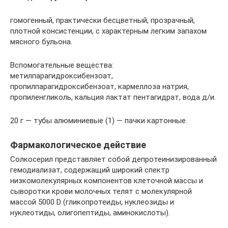
гомогенный, практически бесцветный, прозрачный,
плотной консистенции, с характерным легким запахом
мясного бульона.
Вспомогательные вещества:
метилпарагидроксибензоат,
пропилпарагидроксибензоат, кармеллоза натрия,
пропиленгликоль, кальция лактат пентагидрат, вода д/и.
20 г — тубы алюминиевые (1) — пачки картонные.
Фармакологическое действие
Солкосерил представляет собой депротеинизированный
гемодиализат, содержащий широкий спектр
низкомолекулярных компонентов клеточной массы и
сыворотки крови молочных телят с молекулярной
массой 5000 D (гликопротеиды, нуклеозиды и
нуклеотиды, олигопептиды, аминокислоты).