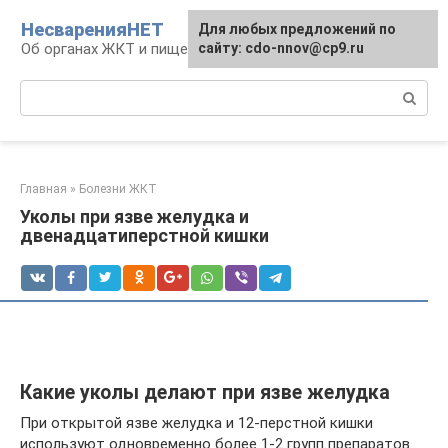
Перейти
НесваренияНЕТ
Для любых предложений по
к
Об органах ЖКТ и пищеварении
сайту: cdo-nnov@cp9.ru
контенту
Поиск:
Главная
»
Болезни ЖКТ
Уколы при язве желудка и
двенадцатиперстной кишки
Какие уколы делают при язве желудка
При открытой язве желудка и 12-перстной кишки
используют одновременно более 1-2 групп препаратов.