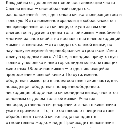
Каждый из отделов имеет свои составляющие части.
Слепая кишка — своеобразный придаток,
расположенный там, где тонкая кишка «превращается» в
толстую. В это временное хранилище «сбрасываются»
непереваренные остатки пищи, откуда затем они
двигаются в другие отделы толстой кишки. Нелюбимый
многими за свое свойство воспаляться в неподходящий
момент аппендикс — это придаток слепой кишки, по
научному именуемый червеобразным отростком. Имея
длину в среднем всего 7-10 см, аппендикс присутствует
только у человека и некоторых видов млекопитающих
животных. Ободочная кишка — отдел, являющийся
продолжением слепой кишки. По сути, именно
ободочная, имеющая в своем составе такие части, как
восходящая ободочная, поперечноободочная,
нисходящая ободочная и сигмовидная кишка, является
основным отделом толстой кишки. Участия
непосредственно в пищеварении эта часть кишечника
уже не принимает. То, что осталось от пищи на этапе
обработки в тонкой кишке сюда попадает в
относительно жидком виде. Происходит всасывание