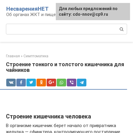
Перейти
НесваренияНЕТ
Для любых предложений по
к
Об органах ЖКТ и пищеварении
сайту: cdo-nnov@cp9.ru
контенту
Поиск:
Главная
»
Симптоматика
Строение тонкого и толстого кишечника для
чайников
Строение кишечника человека
В организме кишечник берет начало от привратника
желудка — сфинктера, контролирующего поступление