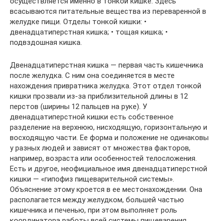
осуществляется именно в тонкой кишке. Здесь
всасываются питательные вещества из переваренной в
желудке пищи. Отделы тонкой кишки: •
двенадцатиперстная кишка; • тощая кишка; •
подвздошная кишка.
Двенадцатиперстная кишка — первая часть кишечника
после желудка. С ним она соединяется в месте
нахождения привратника желудка. Этот отдел тонкой
кишки прозвали из-за приблизительной длины в 12
перстов (ширины 12 пальцев на руке). У
двенадцатиперстной кишки есть собственное
разделение на верхнюю, нисходящую, горизонтальную и
восходящую части. Ее форма и положение не одинаковы
у разных людей и зависят от множества факторов,
например, возраста или особенностей телосложения.
Есть и другое, неофициальное имя двенадцатиперстной
кишки — «гипофиз пищеварительной системы».
Объяснение этому кроется в ее местонахождении. Она
располагается между желудком, большей частью
кишечника и печенью, при этом выполняет роль
координатора работы всей системы пищеварения