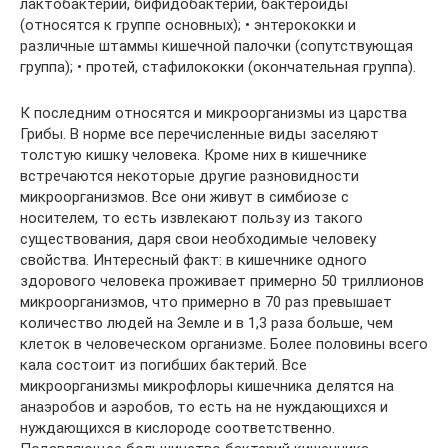
лактобактерии, бифидобактерии, бактероиды
(относятся к группе основных); • энтерококки и
различные штаммы кишечной палочки (сопутствующая
группа); • протей, стафилококки (окончательная группа).
К последним относятся и микроорганизмы из царства
Грибы. В норме все перечисленные виды заселяют
толстую кишку человека. Кроме них в кишечнике
встречаются некоторые другие разновидности
микроорганизмов. Все они живут в симбиозе с
носителем, то есть извлекают пользу из такого
существования, даря свои необходимые человеку
свойства. Интересный факт: в кишечнике одного
здорового человека проживает примерно 50 триллионов
микроорганизмов, что примерно в 70 раз превышает
количество людей на Земле и в 1,3 раза больше, чем
клеток в человеческом организме. Более половины всего
кала состоит из погибших бактерий. Все
микроорганизмы микрофлоры кишечника делятся на
анаэробов и аэробов, то есть на не нуждающихся и
нуждающихся в кислороде соответственно.