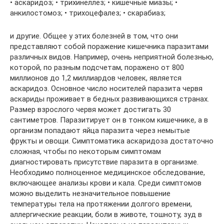
• аскаридоз; • трихинеллез; • кишечные миазы; •
анкилостомоз; • трихоцефалез; • скарабиаз;
и другие. Общее у этих болезней в том, что они
представляют собой поражение кишечника паразитами
различных видов. Например, очень неприятной болезнью,
которой, по разным подсчетам, поражено от 800
миллионов до 1,2 миллиардов человек, является
аскаридоз. Основное число носителей паразита червя
аскариды проживает в бедных развивающихся странах.
Размер взрослого червя может достигать 30
сантиметров. Паразитирует он в тонком кишечнике, а в
организм попадают яйца паразита через немытые
фрукты и овощи. Симптоматика аскаридоза достаточно
сложная, чтобы по некоторым симптомам
диагностировать присутствие паразита в организме.
Необходимо полноценное медицинское обследование,
включающее анализы крови и кала. Среди симптомов
можно выделить незначительное повышение
температуры тела на протяжении долгого времени,
аллергические реакции, боли в животе, тошноту, зуд в