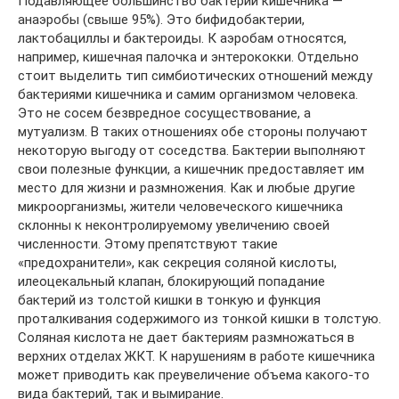
Подавляющее большинство бактерий кишечника —
анаэробы (свыше 95%). Это бифидобактерии,
лактобациллы и бактероиды. К аэробам относятся,
например, кишечная палочка и энтерококки. Отдельно
стоит выделить тип симбиотических отношений между
бактериями кишечника и самим организмом человека.
Это не сосем безвредное сосуществование, а
мутуализм. В таких отношениях обе стороны получают
некоторую выгоду от соседства. Бактерии выполняют
свои полезные функции, а кишечник предоставляет им
место для жизни и размножения. Как и любые другие
микроорганизмы, жители человеческого кишечника
склонны к неконтролируемому увеличению своей
численности. Этому препятствуют такие
«предохранители», как секреция соляной кислоты,
илеоцекальный клапан, блокирующий попадание
бактерий из толстой кишки в тонкую и функция
проталкивания содержимого из тонкой кишки в толстую.
Соляная кислота не дает бактериям размножаться в
верхних отделах ЖКТ. К нарушениям в работе кишечника
может приводить как преувеличение объема какого-то
вида бактерий, так и вымирание.