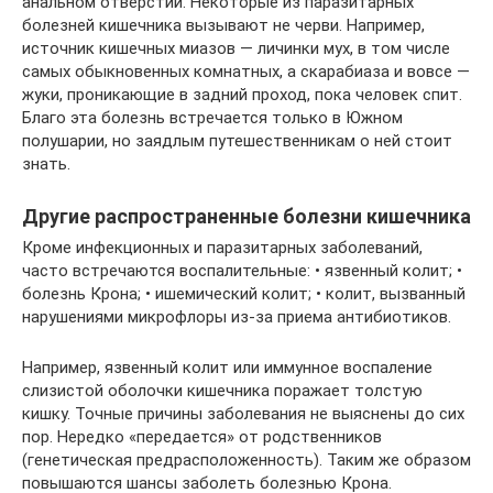
анальном отверстии. Некоторые из паразитарных
болезней кишечника вызывают не черви. Например,
источник кишечных миазов — личинки мух, в том числе
самых обыкновенных комнатных, а скарабиаза и вовсе —
жуки, проникающие в задний проход, пока человек спит.
Благо эта болезнь встречается только в Южном
полушарии, но заядлым путешественникам о ней стоит
знать.
Другие распространенные болезни кишечника
Кроме инфекционных и паразитарных заболеваний,
часто встречаются воспалительные: • язвенный колит; •
болезнь Крона; • ишемический колит; • колит, вызванный
нарушениями микрофлоры из-за приема антибиотиков.
Например, язвенный колит или иммунное воспаление
слизистой оболочки кишечника поражает толстую
кишку. Точные причины заболевания не выяснены до сих
пор. Нередко «передается» от родственников
(генетическая предрасположенность). Таким же образом
повышаются шансы заболеть болезнью Крона.