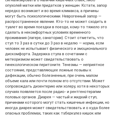
сигнализировать о наличии кишечных спаек, либо
опухолей матки или придатков у женщин. Кстати, запор
нередко возникает и во время климакса, а причины
могут быть психологическими. Неврогенный запор —
распространенное явление. Кто-то не может сходить в
туалет во время поездки в поезде, кому-то тяжело это
сделать в некомфортных условиях временного
проживания (лагере, санатории). Стоит отметить, что
стул то 3 раз в сутки до 3 раз в неделю — норма, если
человек не испытывает физического и эмоционального
дискомфорта. Задержка стула в сочетании с
метеоризмом может свидетельствовать о
гинекологическом перитоните. Тенезмы — неприятное
состояние, представляющее ложные позывы к
дефекации, обычно болезненные, при очень малом
объеме кала или почти полном его отсутствии. Может
сопровождать дизентерию или холеру, хотя в некоторых
случаях появляется после радио- и рентгенотерапии
половых органов. Диарея — частый и жидкий ступ,
причинами которого могут стать кишечные инфекции, но
иногда диарея может свидетельствовать и о куда более
опасных проблемах, таких как туберкулез кишок или