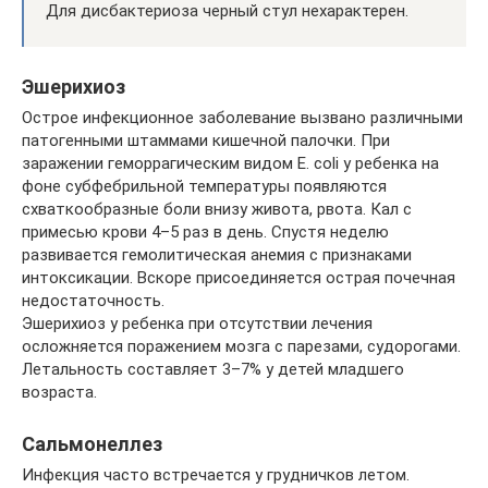
Для дисбактериоза черный стул нехарактерен.
Эшерихиоз
Острое инфекционное заболевание вызвано различными
патогенными штаммами кишечной палочки. При
заражении геморрагическим видом E. coli у ребенка на
фоне субфебрильной температуры появляются
схваткообразные боли внизу живота, рвота. Кал с
примесью крови 4–5 раз в день. Спустя неделю
развивается гемолитическая анемия с признаками
интоксикации. Вскоре присоединяется острая почечная
недостаточность.
Эшерихиоз у ребенка при отсутствии лечения
осложняется поражением мозга с парезами, судорогами.
Летальность составляет 3–7% у детей младшего
возраста.
Сальмонеллез
Инфекция часто встречается у грудничков летом.