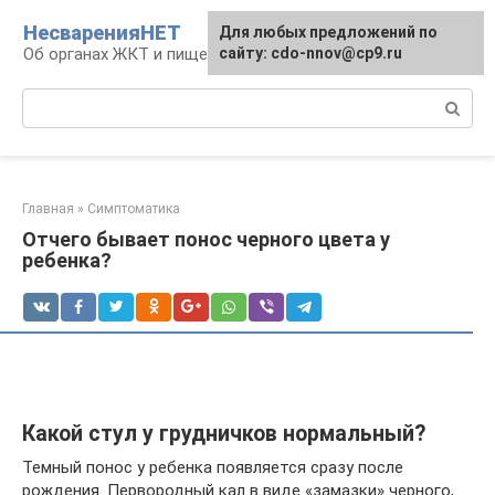
Перейти
НесваренияНЕТ
Для любых предложений по
к
Об органах ЖКТ и пищеварении
сайту: cdo-nnov@cp9.ru
контенту
Поиск:
Главная
»
Симптоматика
Отчего бывает понос черного цвета у
ребенка?
Какой стул у грудничков нормальный?
Темный понос у ребенка появляется сразу после
рождения. Первородный кал в виде «замазки» черного,