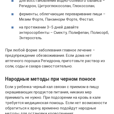
для восстановления водно-солевого баланса –
Регидрон, Цитроглюкосолан, Глюкосолан;
ферменты, облегчающие переваривание пищи –
Мезим Форте, Панзинорм Форте, Фестал;
на протяжении 3–5 дней давайте
энтеросорбенты – Смекту, Полифепан, Полисорб,
Энтеросгель.
При любой форме заболевания главное лечение –
предупреждение обезвоживания. Если дома нет
аптечного порошка Регидрона, приготовьте раствор из
соли, соды и сахара самостоятельно.
Народные методы при черном поносе
Если у ребенка черный кал связан с приемом в пищу
окрашивающих продуктов питания, никаких мер
принимать не нужно. При подозрении на кровь в кале
требуется медицинская помощь. Если нет возможности
обратиться к врачу, временно подойдут народные
методы для остановки кровотечения: