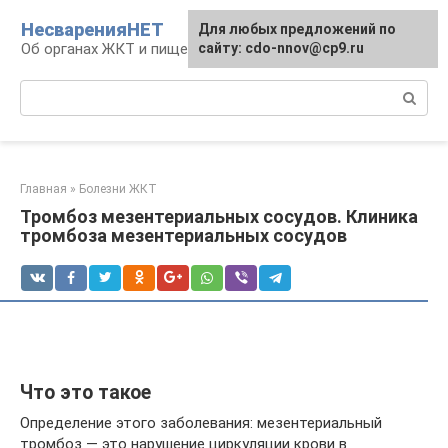
Перейти
НесваренияНЕТ
Для любых предложений по
к
Об органах ЖКТ и пищеварении
сайту: cdo-nnov@cp9.ru
контенту
Поиск:
Главная
»
Болезни ЖКТ
Тромбоз мезентериальных сосудов. Клиника
тромбоза мезентериальных сосудов
Что это такое
Определение этого заболевания: мезентериальный
тромбоз — это нарушение циркуляции крови в