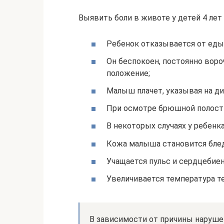
Выявить боли в животе у детей 4 ле
Ребенок отказывается от еды 
Он беспокоен, постоянно воро
положение;
Малыш плачет, указывая на д
При осмотре брюшной полост
В некоторых случаях у ребенка
Кожа малыша становится бле
Учащается пульс и сердцебие
Увеличивается температура те
В зависимости от причины нарушен