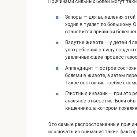
Причинами сильных болей могут такие
Запоры — для выявления этой
ходил в туалет по большому. О
становится причиной болезнен
Вздутие живота — у детей 4 л
употребления в пищу продукт
увеличивающие процесс газоо
Аппендицит — острое состоян
болями в животе, а затем пер
Такое состояние требует неме
Глистные инвазии — при это р
анальное отверстие. Боли обы
кишечника, в котором появля
Это самые распространенные причины
исключать из внимания такие фактор