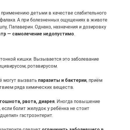
 применению детьми в качестве слабительного
фалака. А при болезненных ощущениях в животе
шпу, Папаверин. Однако, назначения и дозировку
атр — самолечение недопустимо
.
 тонкой кишки. Вызывается это заболевание
ицивирусом; ротавирусом.
щё могут вызвать
паразиты и бактерии
, приём
твием ряда химических веществ.
тошнота, рвота, диарея
. Иногда повышение
, если болит желудок у ребёнка не стоит
одцепил» гастроэнтерит.
оэнтерите следует
ограничить заболевшего в