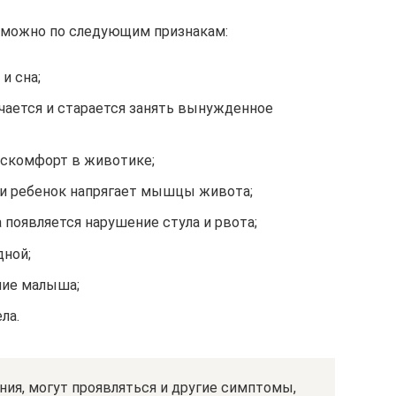
т можно по следующим признакам:
и сна;
чается и старается занять вынужденное
искомфорт в животике;
и ребенок напрягает мышцы живота;
 появляется нарушение стула и рвота;
дной;
ние малыша;
ла.
ия, могут проявляться и другие симптомы,