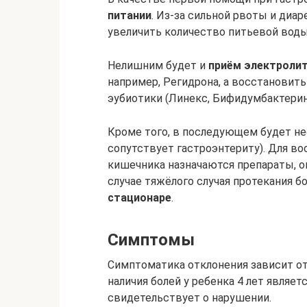
питании
. Из-за сильной рвоты и диа
увеличить количество питьевой воды
Нелишним будет и
приём электроли
например, Регидрона, а восстанови
эубиотики (Линекс, Бифидумбактерин и
Кроме того, в последующем будет не
сопутствует гастроэнтериту). Для в
кишечника назначаются препараты, 
случае тяжёлого случая протекания 
стационаре
.
Симптомы
Симптоматика отклонения зависит о
наличия болей у ребенка 4 лет являе
свидетельствует о нарушении.