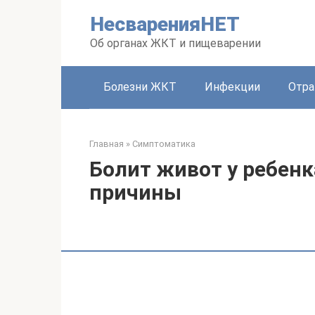
Перейти
НесваренияНЕТ
к
контенту
Об органах ЖКТ и пищеварении
Болезни ЖКТ
Инфекции
Отра
Главная
»
Симптоматика
Болит живот у ребенк
причины