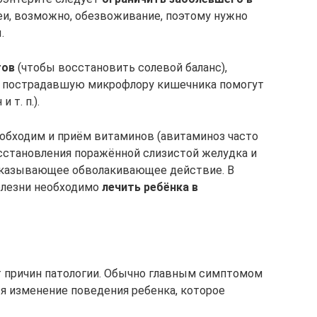
реи, возможно, обезвоживание, поэтому нужно
.
тов
(чтобы восстановить солевой баланс),
ть пострадавшую микрофлору кишечника помогут
 т. п.).
обходим и приём витаминов (авитаминоз часто
осстановления поражённой слизистой желудка и
оказывающее обволакивающее действие. В
болезни необходимо
лечить ребёнка в
т причин патологии. Обычно главным симптомом
тся изменение поведения ребенка, которое