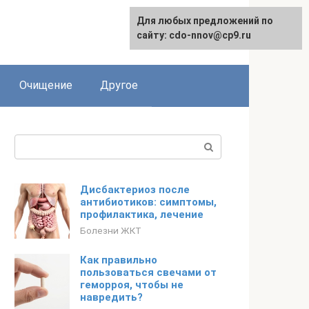
Для любых предложений по
сайту: cdo-nnov@cp9.ru
Очищение
Другое
Поиск:
Дисбактериоз после
антибиотиков: симптомы,
профилактика, лечение
Болезни ЖКТ
Как правильно
пользоваться свечами от
геморроя, чтобы не
навредить?