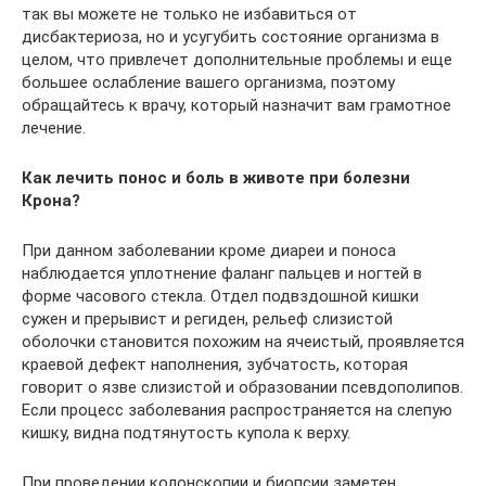
так вы можете не только не избавиться от
дисбактериоза, но и усугубить состояние организма в
целом, что привлечет дополнительные проблемы и еще
большее ослабление вашего организма, поэтому
обращайтесь к врачу, который назначит вам грамотное
лечение.
Как лечить понос и боль в животе при болезни
Крона?
При данном заболевании кроме диареи и поноса
наблюдается уплотнение фаланг пальцев и ногтей в
форме часового стекла. Отдел подвздошной кишки
сужен и прерывист и региден, рельеф слизистой
оболочки становится похожим на ячеистый, проявляется
краевой дефект наполнения, зубчатость, которая
говорит о язве слизистой и образовании псевдополипов.
Если процесс заболевания распространяется на слепую
кишку, видна подтянутость купола к верху.
При проведении колонскопии и биопсии заметен