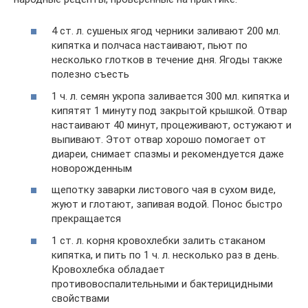
4 ст. л. сушеных ягод черники заливают 200 мл.
кипятка и полчаса настаивают, пьют по
несколько глотков в течение дня. Ягоды также
полезно съесть
1 ч. л. семян укропа заливается 300 мл. кипятка и
кипятят 1 минуту под закрытой крышкой. Отвар
настаивают 40 минут, процеживают, остужают и
выпивают. Этот отвар хорошо помогает от
диареи, снимает спазмы и рекомендуется даже
новорожденным
щепотку заварки листового чая в сухом виде,
жуют и глотают, запивая водой. Понос быстро
прекращается
1 ст. л. корня кровохлебки залить стаканом
кипятка, и пить по 1 ч. л. несколько раз в день.
Кровохлебка обладает
противовоспалительными и бактерицидными
свойствами