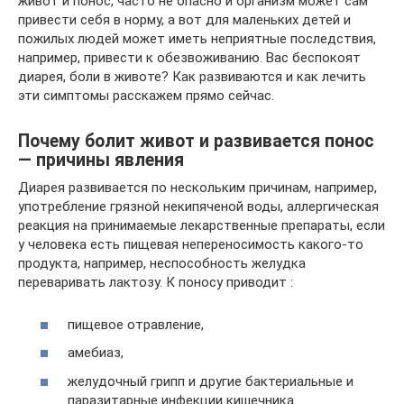
живот и понос, часто не опасно и организм может сам
привести себя в норму, а вот для маленьких детей и
пожилых людей может иметь неприятные последствия,
например, привести к обезвоживанию. Вас беспокоят
диарея, боли в животе? Как развиваются и как лечить
эти симптомы расскажем прямо сейчас.
Почему болит живот и развивается понос
— причины явления
Диарея развивается по нескольким причинам, например,
употребление грязной некипяченой воды, аллергическая
реакция на принимаемые лекарственные препараты, если
у человека есть пищевая непереносимость какого-то
продукта, например, неспособность желудка
переваривать лактозу. К поносу приводит :
пищевое отравление,
амебиаз,
желудочный грипп и другие бактериальные и
паразитарные инфекции кишечника.