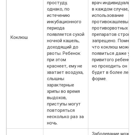
простуду,
врач индивидуальн
однако, по
в каждом случае,
истечению
использование
инкубационного
противокашлевых и
периода
противорвотных
появляется сухой
препаратов строго
Коклюш
ночной кашель,
запрещено. Помните
доходящий до
что коклюш может
рвоты. Ребенок
появиться даже у
при этом
привитого ребенка,
краснеет, ему не
но проходить он
хватает воздуха,
будет в более легк
слышны
форме.
характерные
хрипы во время
выдохов,
приступы могут
повторяться
несколько раз за
ночь.
Заболевание может