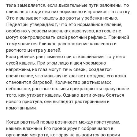
тела замедляется, если дыхательные пути заложены, то
слизь не отходит из них нормально и проникает в глотку.
Это и вызывает кашель до рвоты у ребенка ночью.
Педиатры утверждают, что это нормальное явление,
особенно у совсем маленьких карапузов, которые не
могут контролировать свой рвотный рефлекс. Причиной
тому является близкое расположение кашлевого и
рвотного центра у детей.
Если ребенок рвет именно при откашливании, то у него
сухой кашель. При этом лицо и шея чрезмерно
напряжены, из глаз могут течь слезы, создается
впечатление, что малышу не хватает воздуха, его кожа
становится багровой. Количество рвотных масс
небольшое, рвотные позывы прекращаются сразу после
того, как утихает кашель. Однако дети очень бояться
нового приступа, они выглядят растерянными и
измотанными.
Когда рвотный позыв возникает между приступами,
кашель влажный. Его провоцирует собравшаяся в
организме мокрота, которая не выводится во время