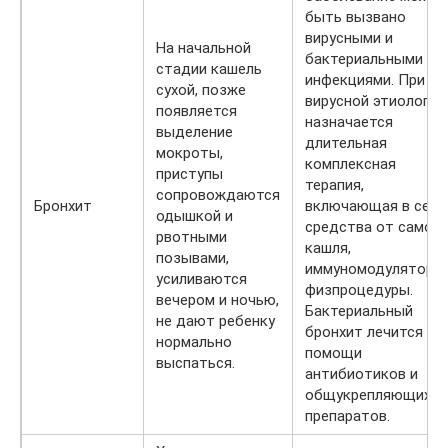
быть вызвано
вирусными и
На начальной
бактериальными
стадии кашель
инфекциями. При
сухой, позже
вирусной этиологии
появляется
назначается
выделение
длительная
мокроты,
комплексная
приступы
терапия,
сопровождаются
Бронхит
включающая в себя
одышкой и
средства от самого
рвотными
кашля,
позывами,
иммуномодуляторы,
усиливаются
физпроцедуры.
вечером и ночью,
Бактериальный
не дают ребенку
бронхит лечится пр
нормально
помощи
выспаться.
антибиотиков и
общукрепляющих
препаратов.