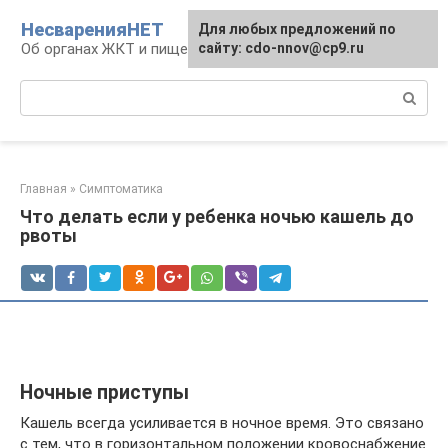
Перейти
НесваренияНЕТ
Для любых предложений по
к
Об органах ЖКТ и пищеварении
сайту: cdo-nnov@cp9.ru
контенту
Поиск:
Главная
»
Симптоматика
Что делать если у ребенка ночью кашель до
рвоты
Ночные приступы
Кашель всегда усиливается в ночное время. Это связано
с тем, что в горизонтальном положении кровоснабжение