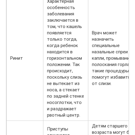
Характерная
особенность
заболевания
заключается в
том, что кашель
появляется
Врач может
только тогда,
назначить
когда ребенок
специальные
находится в
назальные спреи ил
Ринит
горизонтальном
капли, промывания 
положении. Так
полоскания горла,
происходит,
такие процедуры
поскольку слизь
помогут избавитьс
не вытекает из
от слизи.
носа, а стекает
по задней стенке
носоглотки, что
и раздражает
рвотный центр.
Детям старшего
Приступы
возраста могут бы