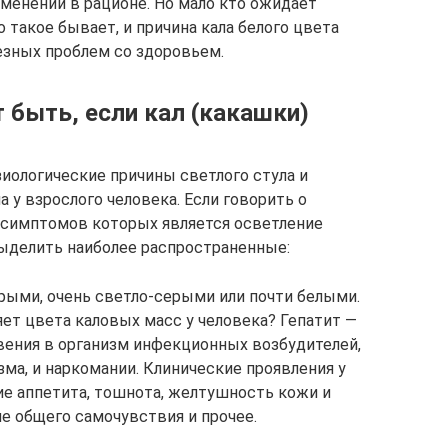
зменений в рационе. Но мало кто ожидает
но такое бывает, и причина кала белого цвета
езных проблем со здоровьем.
 быть, если кал (какашки)
зиологические причины светлого стула и
 у взрослого человека. Если говорить о
з симптомов которых является осветление
ыделить наиболее распространенные:
рыми, очень светло-серыми или почти белыми.
яет цвета каловых масс у человека? Гепатит —
вения в организм инфекционных возбудителей,
ма, и наркомании. Клинические проявления у
ие аппетита, тошнота, желтушность кожи и
ие общего самочувствия и прочее.