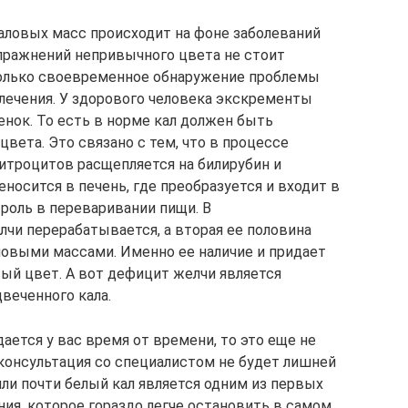
аловых масс происходит на фоне заболеваний
пражнений непривычного цвета не стоит
 только своевременное обнаружение проблемы
лечения. У здорового человека экскременты
нок. То есть в норме кал должен быть
цвета. Это связано с тем, что в процессе
итроцитов расщепляется на билирубин и
осится в печень, где преобразуется и входит в
роль в переваривании пищи. В
чи перерабатывается, а вторая ее половина
ловыми массами. Именно ее наличие и придает
ый цвет. А вот дефицит желчи является
веченного кала.
ется у вас время от времени, то это еще не
 консультация со специалистом не будет лишней
ли почти белый кал является одним из первых
ия, которое гораздо легче остановить в самом