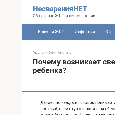
Перейти
НесваренияНЕТ
к
контенту
Об органах ЖКТ и пищеварении
Болезни ЖКТ
Инфекции
Отра
Главная
»
Симптоматика
Почему возникает све
ребенка?
Далеко не каждый человек понимает,
светлый, если стул становиться обес
может быть как по физиологическим, 