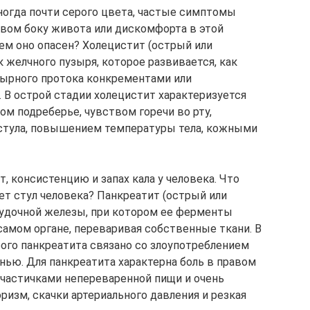
иногда почти серого цвета, частые симптомы
авом боку живота или дискомфорта в этой
чем оно опасен? Холецистит (острый или
к желчного пузыря, которое развивается, как
узырного протока конкрементами или
В острой стадии холецистит характеризуется
м подреберье, чувством горечи во рту,
стула, повышением температуры тела, кожными
, консистенцию и запах кала у человека. Что
ет стул человека? Панкреатит (острый или
лудочной железы, при котором ее ферменты
амом органе, переваривая собственные ткани. В
ого панкреатита связано со злоупотреблением
нью. Для панкреатита характерна боль в правом
 частичками непереваренной пищи и очень
изм, скачки артериального давления и резкая