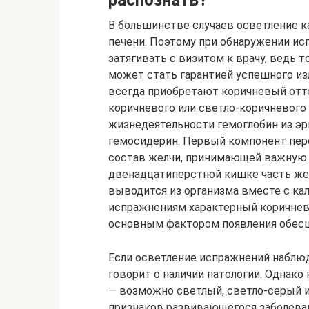
распознать?
В большинстве случаев осветление к
печени. Поэтому при обнаружении ис
затягивать с визитом к врачу, ведь
может стать гарантией успешного из
всегда приобретают коричневый отте
коричневого или светло-коричневого 
жизнедеятельности гемоглобин из эр
гемосидерин. Первый компонент перен
состав желчи, принимающей важную 
двенадцатиперстной кишке часть жел
выводится из организма вместе с ка
испражнениям характерный коричнев
основным фактором появления обесц
Если осветление испражнений наблюда
говорит о наличии патологии. Однако
— возможно светлый, светло-серый и
признаков развивающегося заболеван