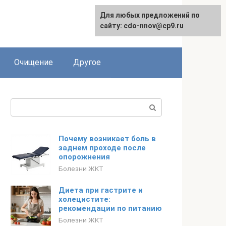
Для любых предложений по
сайту: cdo-nnov@cp9.ru
Очищение
Другое
Поиск:
Почему возникает боль в
заднем проходе после
опорожнения
Болезни ЖКТ
Диета при гастрите и
холецистите:
рекомендации по питанию
Болезни ЖКТ