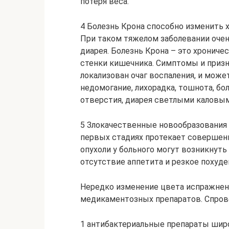
потеря веса.
4 Болезнь Крона способно изменить 
При таком тяжелом заболевании очен
диарея. Болезнь Крона – это хрониче
стенки кишечника. Симптомы и призна
локализован очаг воспаления, и може
недомогание, лихорадка, тошнота, бо
отверстия, диарея светлыми каловы
5 Злокачественные новообразования 
первых стадиях протекает совершенн
опухоли у больного могут возникнуть 
отсутствие аппетита и резкое похуде
Нередко изменение цвета испражнен
медикаментозных препаратов. Спров
1 антибактериальные препараты широ