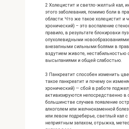
2 Холецистит и светло-желтый кал, 
этого заболевания, помимо боли в пр
области. Что же такое холецистит и 
хронический) – это воспаление стено
правило, в результате блокировки п
опухолевидными новообразованиями. 
внезапными сильными болями в право
вздутием животе, нестабильностью 
высыпаниями и общей слабостью.
3 Панкреатит способен изменить цвет
такое панкреатит и почему он изменя
хронический) — сбой в работе подже
активизируются непосредственно в с
большинстве случаев появление остр
алкоголем или желчнокаменной болез
или левом подреберье, светлый кал с
неприятным запахом, отрыжка, метеор