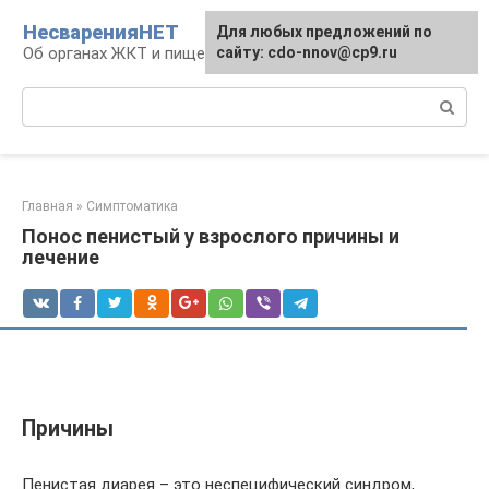
Перейти
НесваренияНЕТ
Для любых предложений по
к
Об органах ЖКТ и пищеварении
сайту: cdo-nnov@cp9.ru
контенту
Поиск:
Главная
»
Симптоматика
Понос пенистый у взрослого причины и
лечение
Причины
Пенистая диарея – это неспецифический синдром,