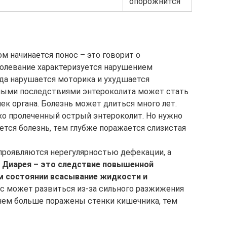
опорожнится
том начинается понос – это говорит о
болевание характеризуется нарушением
да нарушается моторика и ухудшается
ными последствиями энтероколита может стать
ек органа. Болезнь может длиться много лет.
хо пролеченный острый энтероколит. Но нужно
ется болезнь, тем глубже поражается слизистая
проявляются нерегулярностью дефекации, а
.
Диарея – это следствие повышенной
м состоянии всасывание жидкости и
с может развиться из-за сильного разжижения
 чем больше поражены стенки кишечника, тем