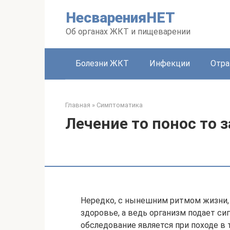
Перейти
НесваренияНЕТ
к
контенту
Об органах ЖКТ и пищеварении
Болезни ЖКТ
Инфекции
Отра
Главная
»
Симптоматика
Лечение то понос то 
Нередко, с нынешним ритмом жизни,
здоровье, а ведь организм подает си
обследование является при походе в т