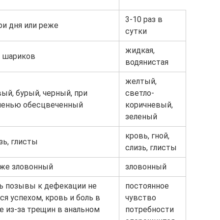
3-10 раз в
три дня или реже
сутки
жидкая,
е шариков
водянистая
желтый,
ый, бурый, черный, при
светло-
еченью обесцвеченный
коричневый,
зеленый
кровь, гной,
изь, глисты
слизь, глисты
еже зловонный
зловонный
ь позывы к дефекации не
постоянное
я успехом, кровь и боль в
чувство
е из-за трещин в анальном
потребности