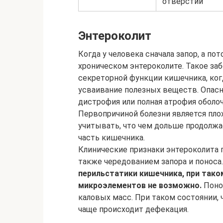
отверстии
Энтероколит
Когда у человека сначала запор, а по
хроническом энтероколите. Такое за
секреторной функции кишечника, ког
усваивание полезных веществ. Опас
дистрофия или полная атрофия оболоч
Первопричиной болезни является пло
учитывать, что чем дольше продолжа
часть кишечника.
Клинические признаки энтероколита 
также чередованием запора и поноса
перильстатики кишечника, при тако
микроэлементов не возможно.
Поно
каловых масс. При таком состоянии,
чаще происходит дефекация.