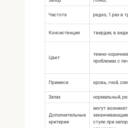
Запор
Понос
Частота
редко, 1 раз в 
Консистенция
твердая, в вид
темно-коричнев
Цвет
проблемах с п
Примеси
кровь, гной, сл
Запах
нормальный, р
могут возникат
Дополнительные
заканчивающиес
критерии
стуле при запор