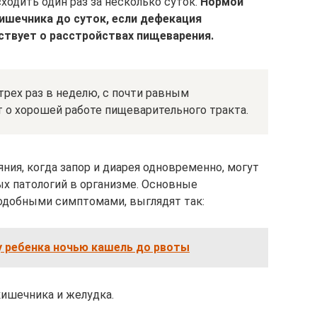
ходить один раз за несколько суток.
Нормой
ишечника до суток, если дефекация
ствует о расстройствах пищеварения.
трех раз в неделю, с почти равным
о хорошей работе пищеварительного тракта.
ния, когда запор и диарея одновременно, могут
ых патологий в организме. Основные
одобными симптомами, выглядят так:
у ребенка ночью кашель до рвоты
кишечника и желудка.