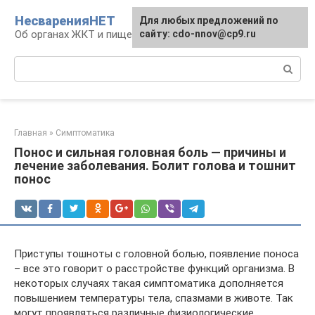
Перейти
НесваренияНЕТ
Для любых предложений по
к
Об органах ЖКТ и пищеварении
сайту: cdo-nnov@cp9.ru
контенту
Поиск:
Главная
»
Симптоматика
Понос и сильная головная боль — причины и
лечение заболевания. Болит голова и тошнит
понос
Приступы тошноты с головной болью, появление поноса
– все это говорит о расстройстве функций организма. В
некоторых случаях такая симптоматика дополняется
повышением температуры тела, спазмами в животе. Так
могут проявляться различные физиологические