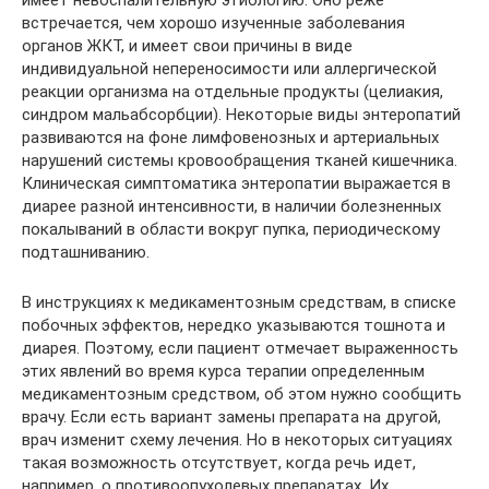
встречается, чем хорошо изученные заболевания
органов ЖКТ, и имеет свои причины в виде
индивидуальной непереносимости или аллергической
реакции организма на отдельные продукты (целиакия,
синдром мальабсорбции). Некоторые виды энтеропатий
развиваются на фоне лимфовенозных и артериальных
нарушений системы кровообращения тканей кишечника.
Клиническая симптоматика энтеропатии выражается в
диарее разной интенсивности, в наличии болезненных
покалываний в области вокруг пупка, периодическому
подташниванию.
В инструкциях к медикаментозным средствам, в списке
побочных эффектов, нередко указываются тошнота и
диарея. Поэтому, если пациент отмечает выраженность
этих явлений во время курса терапии определенным
медикаментозным средством, об этом нужно сообщить
врачу. Если есть вариант замены препарата на другой,
врач изменит схему лечения. Но в некоторых ситуациях
такая возможность отсутствует, когда речь идет,
например, о противоопухолевых препаратах. Их