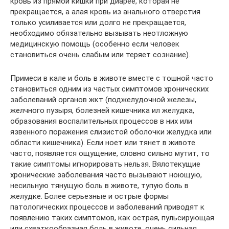
кровь из прямой кишки при диарее, которая не
прекращается, а алая кровь из анального отверстия
только усиливается или долго не прекращается,
необходимо обязательно вызывать неотложную
медицинскую помощь (особенно если человек
становиться очень слабым или теряет сознание).
Примеси в кале и боль в животе вместе с тошной часто
становиться одним из частых симптомов хронических
заболеваний органов жкт (поджелудочной железы,
желчного пузыря, болезней кишечника ил желудка,
образования воспалительных процессов в них или
язвенного поражения слизистой оболочки желудка или
области кишечника). Если ноет или тянет в животе
часто, появляется ощущение, словно сильно мутит, то
такие симптомы игнорировать нельзя. Вялотекущие
хронические заболевания часто вызывают ноющую,
несильную тянущую боль в животе, тупую боль в
желудке. Более серьезные и острые формы
патологических процессов и заболеваний приводят к
появлению таких симптомов, как острая, пульсирующая
или схваткообразная боль в животе, очень сильная