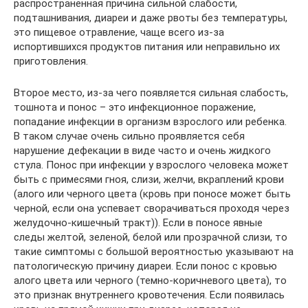
распространенная причина сильной слабости,
подташнивания, диареи и даже рвоты без температуры,
это пищевое отравление, чаще всего из-за
испортившихся продуктов питания или неправильно их
приготовления.
Второе место, из-за чего появляется сильная слабость,
тошнота и понос – это инфекционное поражение,
попадание инфекции в организм взрослого или ребенка.
В таком случае очень сильно проявляется себя
нарушение дефекации в виде часто и очень жидкого
стула. Понос при инфекции у взрослого человека может
быть с примесями гноя, слизи, желчи, вкраплений крови
(алого или черного цвета (кровь при поносе может быть
черной, если она успевает сворачиваться проходя через
желудочно-кишечный тракт)). Если в поносе явные
следы желтой, зеленой, белой или прозрачной слизи, то
такие симптомы с большой вероятностью указывают на
патологическую причину диареи. Если понос с кровью
алого цвета или черного (темно-коричневого цвета), то
это признак внутреннего кровотечения. Если появилась