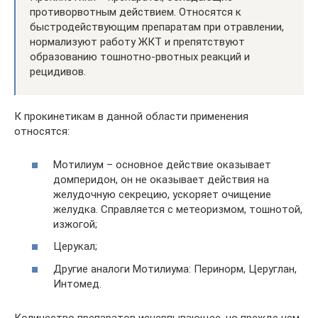
противорвотным действием. Относятся к
быстродействующим препаратам при отравлении,
нормализуют работу ЖКТ и препятствуют
образованию тошнотно-рвотных реакций и
рецидивов.
К прокинетикам в данной области применения
относятся:
Мотилиум – основное действие оказывает
домперидон, он не оказывает действия на
желудочную секрецию, ускоряет очищение
желудка. Справляется с метеоризмом, тошнотой,
изжогой;
Церукал;
Другие аналоги Мотилиума: Перинорм, Церуглан,
Интомед.
Количество препаратов исчерпывающее, но прежде чем