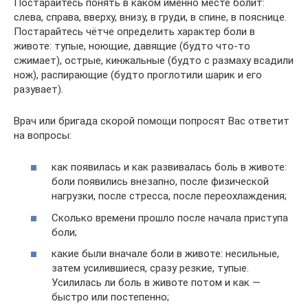
Постарайтесь понять в каком именно месте болит:
слева, справа, вверху, внизу, в груди, в спине, в пояснице.
Постарайтесь чётче определить характер боли в
животе: тупые, ноющие, давящие (будто что-то
сжимает), острые, кинжальные (будто с размаху всадили
нож), распирающие (будто проглотили шарик и его
разувает).
Врач или бригада скорой помощи попросят Вас ответит
на вопросы:
как появилась и как развивалась боль в животе:
боли появились внезапно, после физической
нагрузки, после стресса, после переохлаждения;
Сколько времени прошло после начала приступа
боли;
какие были вначале боли в животе: несильные,
затем усилившиеся, сразу резкие, тупые.
Усилилась ли боль в животе потом и как —
быстро или постепенно;