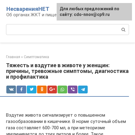
Перейти
НесваренияНЕТ
Для любых предложений по
к
Об органах ЖКТ и пищеварении
сайту: cdo-nnov@cp9.ru
контенту
Поиск:
Главная
»
Симптоматика
Тяжесть и вздутие в животе у женщин:
причины, тревожные симптомы, диагностика
и профилактика
Вздутие живота сигнализирует о повышенном
газообразовании в кишечнике. В норме суточный объем
газа составляет 600-700 мл, а при метеоризме
увеличивается до трех литров и более. Такое