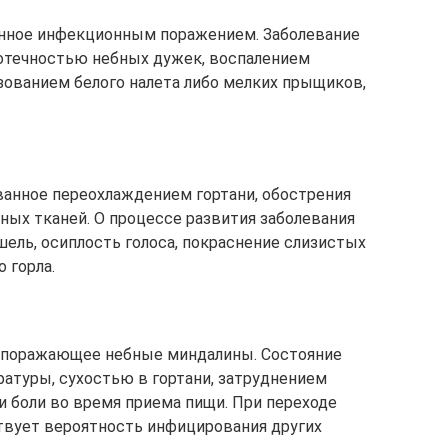
анное инфекционным поражением. Заболевание
 отечностью небных дужек, воспалением
азованием белого налета либо мелких прыщиков,
ванное переохлаждением гортани, обострения
ных тканей. О процессе развития заболевания
ль, осиплость голоса, покраснение слизистых
 горла.
 поражающее небные миндалины. Состояние
туры, сухостью в гортани, затруднением
 боли во время приема пищи. При переходе
твует вероятность инфицирования других