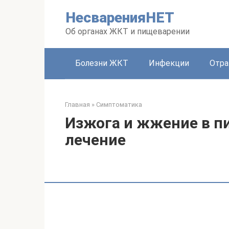
Перейти
НесваренияНЕТ
к
контенту
Об органах ЖКТ и пищеварении
Болезни ЖКТ
Инфекции
Отра
Главная
»
Симптоматика
Изжога и жжение в п
лечение