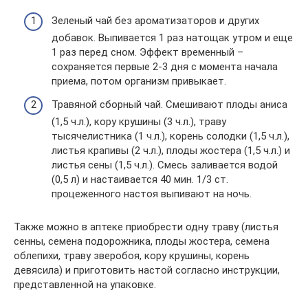
Зеленый чай без ароматизаторов и других
добавок. Выпивается 1 раз натощак утром и еще
1 раз перед сном. Эффект временный –
сохраняется первые 2-3 дня с момента начала
приема, потом организм привыкает.
Травяной сборный чай. Смешивают плоды аниса
(1,5 ч.л.), кору крушины (3 ч.л.), траву
тысячелистника (1 ч.л.), корень солодки (1,5 ч.л.),
листья крапивы (2 ч.л.), плоды жостера (1,5 ч.л.) и
листья сены (1,5 ч.л.). Смесь заливается водой
(0,5 л) и настаивается 40 мин. 1/3 ст.
процеженного настоя выпивают на ночь.
Также можно в аптеке приобрести одну траву (листья
сенны, семена подорожника, плоды жостера, семена
облепихи, траву зверобоя, кору крушины, корень
девясила) и приготовить настой согласно инструкции,
представленной на упаковке.