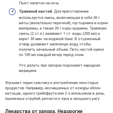
Пьют напиток на ночь.
Травяной настой.
Для приготовления
используется смесь, включающая в себя 30 г
мяты (желательно перечной), пустырника и корня
валерианы, а также 20 г коры крушины. Травяную
смесь (2 ст.л.) заливают 1 ст. воды (200 мл) и
варят 30 мин. на водяной бане. В отцеженный
отвар доливают кипяченую воду, чтобы
получить начальный объем. Пить настой нужно
по 100 мл каждый вечер перед сном.
Что делать при запорах подскажет народная
медицина
Улучшает перистальтику и употребление некоторых
продуктов. Например, неочищенных от кожуры яблок
натощак, одного грейпфрута или 2-х апельсинов в день,
пшеничных отрубей, репчатого лука и овощного рагу.
Лекарства от запора. Недорогие