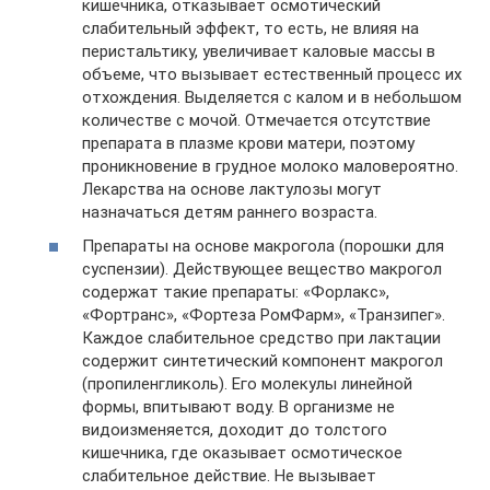
кишечника, отказывает осмотический
слабительный эффект, то есть, не влияя на
перистальтику, увеличивает каловые массы в
объеме, что вызывает естественный процесс их
отхождения. Выделяется с калом и в небольшом
количестве с мочой. Отмечается отсутствие
препарата в плазме крови матери, поэтому
проникновение в грудное молоко маловероятно.
Лекарства на основе лактулозы могут
назначаться детям раннего возраста.
Препараты на основе макрогола (порошки для
суспензии). Действующее вещество макрогол
содержат такие препараты: «Форлакс»,
«Фортранс», «Фортеза РомФарм», «Транзипег».
Каждое слабительное средство при лактации
содержит синтетический компонент макрогол
(пропиленгликоль). Его молекулы линейной
формы, впитывают воду. В организме не
видоизменяется, доходит до толстого
кишечника, где оказывает осмотическое
слабительное действие. Не вызывает