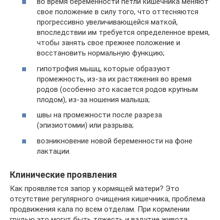
во время беременности петли кишечника меняют
свое положение в силу того, что оттесняются
прогрессивно увеличивающейся маткой,
впоследствии им требуется определенное время,
чтобы занять свое прежнее положение и
восстановить нормальную функцию;
гипотрофия мышц, которые образуют
промежность, из-за их растяжения во время
родов (особенно это касается родов крупным
плодом), из-за ношения малыша;
швы на промежности после разреза
(эпизиотомии) или разрыва;
возникновение новой беременности на фоне
лактации.
Клинические проявления
Как проявляется запор у кормящей матери? Это
отсутствие регулярного очищения кишечника, проблема
продвижения кала по всем отделам. При кормлении
грудью это могут быть тяжесть и вздутие живота,