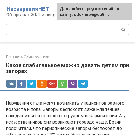
Перейти
НесваренияНЕТ
Для любых предложений по
к
Об органах ЖКТ и пищеварении
сайту: cdo-nnov@cp9.ru
контенту
Поиск:
Главная
»
Симптоматика
Какое слабительное можно давать детям при
запорах
Нарушения стула могут возникать у пациентов разного
возраста и пола. Запоры беспокоят даже младенцев,
находящихся на полностью грудном вскармливании. А у
искусственников они возникают гораздо чаще. Врачи
подсчитали, что периодические запоры беспокоят до
50% взрослых и до 20% детей. Затрудненная или