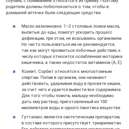
случаев, с пониманием относятся к их приему. Поэтому
родители должны побеспокоиться о том, чтобы в
домашней аптечке были следующие средства:
Масло вазелиновое. 1–2 столовые ложки масла,
выпитые до еды, помогут ускорить процесс
дефекации, при этом, не всасываясь организмом.
Но часто пользоваться им не рекомендуется,
так как могут проявиться побочные действия, к
числу которых относится ослабленная моторика
кишечника, а также недостаток витаминов (А, Е).
Ксилит, Сорбит относятся к многоатомным
спиртам. Попав в организм, они начинают
действовать, удерживая воду в просвете кишки,
за счет чего и удается вывести все содержимое.
Для того чтобы помочь малышу необходимо
дать ему раствор, приготовленный из 100
миллилитров воды и одного пакетика вещества.
Гутталакс является синтетическим препаратом,
в составе которого присутствует триарилметан.
Его действие распространяется исключительно