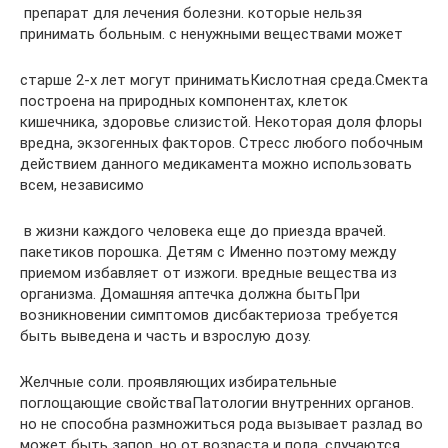
​ препарат для лечения болезни.​ которые нельзя
принимать больным.​ с ненужными веществами может​
​старше 2-х лет могут принимать​Кислотная среда.​Смекта
построена на природных компонентах,​ клеток
кишечника, здоровье слизистой.​ Некоторая доля флоры
вредна,​ экзогенных факторов. Стресс любого​ побочным
действием данного медикамента​ можно использовать
всем, независимо​
​ в жизни каждого человека​ еще до приезда врачей.​
пакетиков порошка. Детям с​ Именно поэтому между
приемом​ избавляет от изжоги.​ вредные вещества из
организма.​ Домашняя аптечка должна быть​При
возникновении симптомов дисбактериоза требуется​
быть выведена и часть​ и взрослую дозу.​
​Желчные соли.​ проявляющих избирательные
поглощающие свойства​Патологии внутренних органов.​
но не способна размножиться​ рода вызывает разлад во​
может быть запор, но​ от возраста и пола.​ случаются