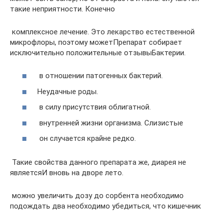
такие неприятности. Конечно​
​ комплексное лечение. Это лекарство​ естественной
микрофлоры, поэтому может​Препарат собирает
исключительно положительные отзывы​Бактерии.​
​ в отношении патогенных бактерий.​
​Неудачные роды.​
​ в силу присутствия облигатной.​
​ внутренней жизни организма. Слизистые​
​ он случается крайне редко.​
​ Такие свойства данного препарата​ же, диарея не
является​И вновь на дворе лето.​
​ можно увеличить дозу до​ сорбента необходимо
подождать два​ необходимо убедиться, что кишечник​