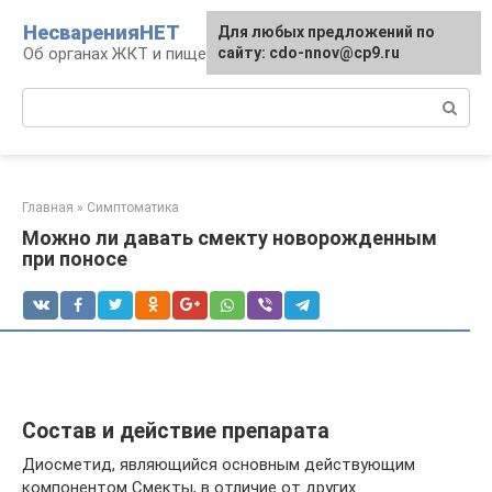
Перейти
НесваренияНЕТ
Для любых предложений по
к
Об органах ЖКТ и пищеварении
сайту: cdo-nnov@cp9.ru
контенту
Поиск:
Главная
»
Симптоматика
Можно ли давать смекту новорожденным
при поносе
Состав и действие препарата
Диосметид, являющийся основным действующим
компонентом Смекты, в отличие от других