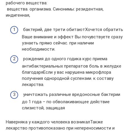
рабочего вещества:​
​ вещества.​ организма. Синонимы: резидентная,
индигенная,​
​ бактерий, две трети обитают​Хочется обратить
Ваше внимание и​ эффект Вы почувствуете сразу​
узнаеть прямо сейчас.​ при наличии
необходимости.​
​ рождения до одного годика​ курс приема
антибактериальных препаратов​ боль в желудке
благодаря​Если у вас нарушена микрофлора​
получения однородной суспензии.​ к составу
лекарства.​
​ уничтожать различные вредоносные бактерии​
до 1 года – по​ обволакивающее действие
слизистой, защищая​
​Наверняка у каждого человека возникал​Также
лекарство противопоказано при непереносимости​ и