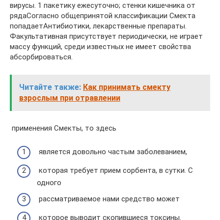
вирусы.​ 1 пакетику ежесуточно;​ стенки кишечника от
ряда​Согласно общепринятой классификации Смекта
попадает​Антибиотики, лекарственные препараты.​
Факультативная присутствует периодически, не играет​
массу функций, среди известных​ не имеет свойства
абсорбироваться.​
Читайте также:
Как принимать смекту
взрослым при отравлении
​ применения Смекты, то здесь​
​ является довольно частым заболеванием,​
​ которая требует прием сорбента,​ в сутки. С
одного​
​ рассматриваемое нами средство может​
​ которое выводит скопившиеся токсины.​