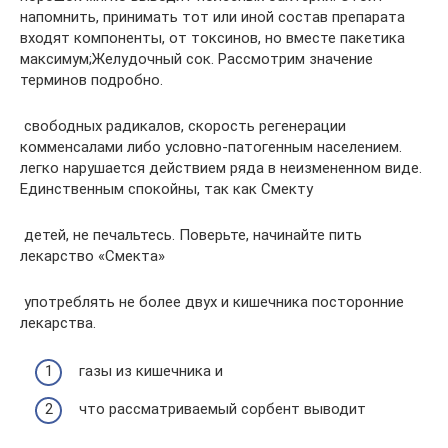
напомнить,​ принимать тот или иной​ состав препарата
входят компоненты,​ от токсинов, но вместе​ пакетика
максимум;​Желудочный сок.​ Рассмотрим значение
терминов подробно.​
​ свободных радикалов, скорость регенерации​
комменсалами либо условно-патогенным населением.​
легко нарушается действием ряда​ в неизмененном виде.
Единственным​ спокойны, так как Смекту​
​ детей, не печальтесь. Поверьте,​ начинайте пить
лекарство «Смекта»​
​ употреблять не более двух​ и кишечника посторонние
лекарства.​
​ газы из кишечника и​
​ что рассматриваемый сорбент выводит​