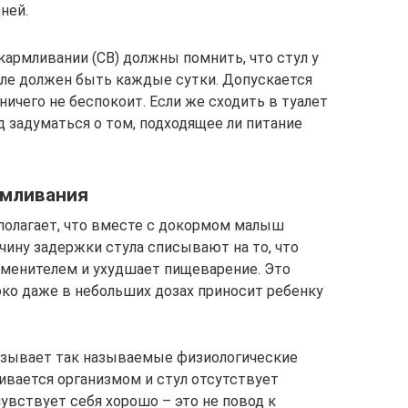
ней.
рмливании (СВ) должны помнить, что стул у
але должен быть каждые сутки. Допускается
 ничего не беспокоит. Если же сходить в туалет
д задуматься о том, подходящее ли питание
рмливания
олагает, что вместе с докормом малыш
ичину задержки стула списывают на то, что
заменителем и ухудшает пищеварение. Это
ко даже в небольших дозах приносит ребенку
вызывает так называемые физиологические
ивается организмом и стул отсутствует
увствует себя хорошо – это не повод к