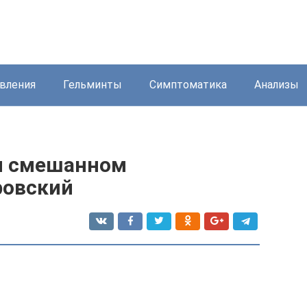
вления
Гельминты
Симптоматика
Анализы
ри смешанном
ровский