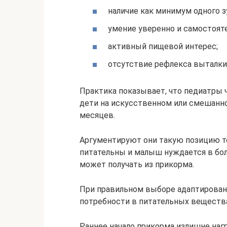
наличие как минимум одного з
умение уверенно и самостоят
активный пищевой интерес;
отсутствие рефлекса выталкив
Практика показывает, что педиатры
дети на искусственном или смешанн
месяцев.
Аргументируют они такую позицию т
питательны и малыш нуждается в бо
может получать из прикорма.
При правильном выборе адаптирован
потребности в питательных вещества
Раннее начало прикорма излишне наг