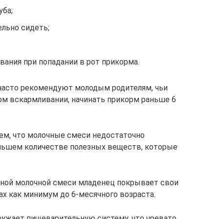
уба;
ельно сидеть;
ания при попадании в рот прикорма.
 часто рекомендуют молодым родителям, чьи
ом вскармливании, начинать прикорм раньше 6
ем, что молочные смеси недостаточно
льшем количестве полезных веществ, которые
ной молочной смеси младенец покрывает свои
х как минимум до 6-месячного возраста.
ружает пищеварительную систему, что чревато