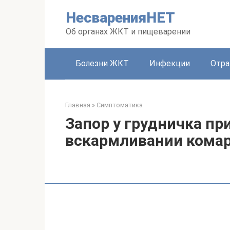
Перейти
НесваренияНЕТ
к
контенту
Об органах ЖКТ и пищеварении
Болезни ЖКТ
Инфекции
Отра
Главная
»
Симптоматика
Запор у грудничка п
вскармливании кома