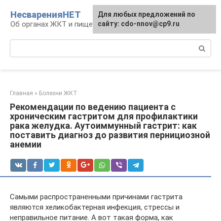
Перейти
НесваренияНЕТ
Для любых предложений по
к
Об органах ЖКТ и пищеварении
сайту: cdo-nnov@cp9.ru
контенту
Поиск:
Главная
»
Болезни ЖКТ
Рекомендации по ведению пациента с
хроническим гастритом для профилактики
рака желудка. Аутоиммунный гастрит: как
поставить диагноз до развития пернициозной
анемии
Самыми распространенными причинами гастрита
являются хеликобактерная инфекция, стрессы и
неправильное питание. А вот такая форма, как