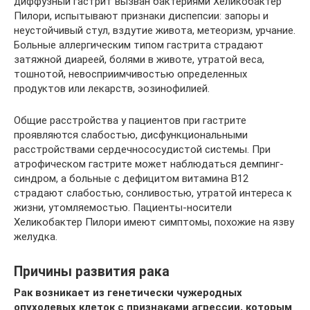
диффузный гастрит вызван бактериями Хеликобактер
Пилори, испытывают признаки диспепсии: запоры и
неустойчивый стул, вздутие живота, метеоризм, урчание.
Больные аллергическим типом гастрита страдают
затяжной диареей, болями в животе, утратой веса,
тошнотой, невосприимчивостью определенных
продуктов или лекарств, эозинофилией.
Общие расстройства у пациентов при гастрите
проявляются слабостью, дисфункциональными
расстройствами сердечнососудистой системы. При
атрофическом гастрите может наблюдаться демпинг-
синдром, а больные с дефицитом витамина B12
страдают слабостью, сонливостью, утратой интереса к
жизни, утомляемостью. Пациенты-носители
Хеликобактер Пилори имеют симптомы, похожие на язву
желудка.
Причины развития рака
Рак возникает из генетически чужеродных
опухолевых клеток с признаками агрессии, которым