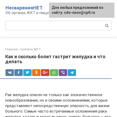
Перейти
НесваренияНЕТ
Для любых предложений по
к
Об органах ЖКТ и пищеварении
сайту: cdo-nnov@cp9.ru
контенту
Поиск:
Главная
»
Болезни ЖКТ
Как и сколько болит гастрит желудка и что
делать
Рак желудка опасен не только как злокачественное
новообразование, но и своими осложнениями, которые
представляют непосредственную опасность для жизни
больного. Самые часто встречаемые осложнения рака
желудка, которые могут вызвать смерть больного – это