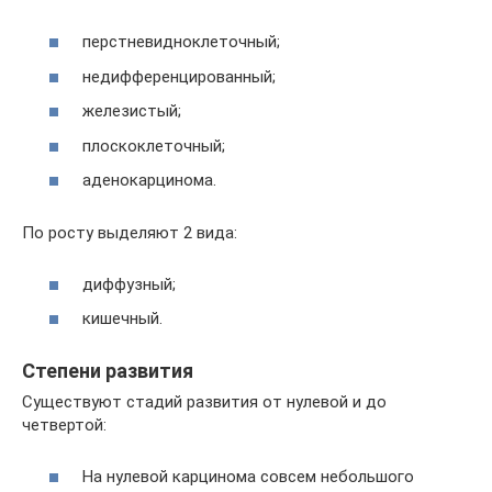
перстневидноклеточный;
недифференцированный;
железистый;
плоскоклеточный;
аденокарцинома.
По росту выделяют 2 вида:
диффузный;
кишечный.
Степени развития
Существуют стадий развития от нулевой и до
четвертой:
На нулевой карцинома совсем небольшого