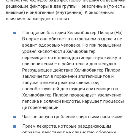
слизистую желудка ряда факторов. Медики объединили
решающие факторы в две группы – экзогенные (то есть
внешние) и эндогенные (внутренние). К экзогенным
влияниям на желудок относят:
Попадание бактерии Хеликобактер Пилори (Нр).
В норме она обитает в антральном отделе и не
вредит здоровью человека. Но при повышении
уровня кислотности Хеликобактер
перемещается в двенадцатиперстную кишку, а
при понижении – в район тела и дна желудка.
Разрушающее действие Хеликобактер Пилори
заключается в поражении эпителиоцитов и
запуске цепочки реакций слизистой,
способствующей деструкции эпителиоцитов.
Хеликобактер Пилори провоцирует увеличение
пепсина и соляной кислоты, нарушает процессы
циторегенерации.
Частое злоупотребление спиртными напитками.
Прием лекарств, которые раздражающим
образом действуют на слизистую оболочку.