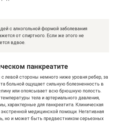
ей с алкогольной формой заболевания
ажется от спиртного. Если же этого не
ется вдвое.
ическом панкреатите
 с левой стороны немного ниже уровня ребер, за
ита больной ощущает сильную болезненность в
 спину или опоясывает всю брюшную полость.
емпературы тела и артериального давления,
мы, характерные для панкреатита. Клиническая
ь экстренной медицинской помощи. Негативная
ь, но и может быть предвестником серьезных