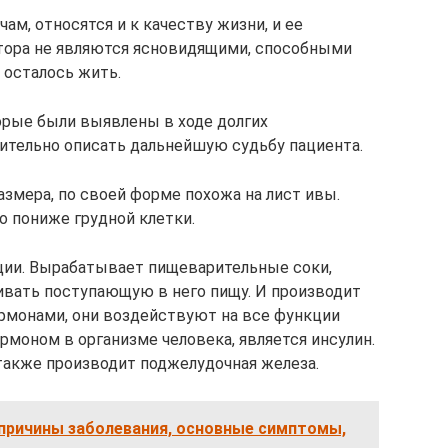
ам, относятся и к качеству жизни, и ее
ктора не являются ясновидящими, способными
 осталось жить.
орые были выявлены в ходе долгих
ительно описать дальнейшую судьбу пациента.
змера, по своей форме похожа на лист ивы.
о пониже грудной клетки.
ии. Вырабатывает пищеварительные соки,
ивать поступающую в него пищу. И производит
монами, они воздействуют на все функции
моном в организме человека, является инсулин.
о также производит поджелудочная железа.
 причины заболевания, основные симптомы,