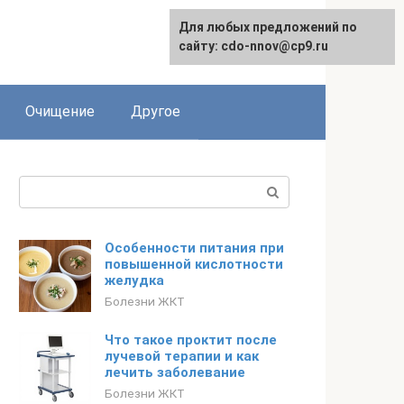
Для любых предложений по
сайту: cdo-nnov@cp9.ru
Очищение
Другое
Поиск:
Особенности питания при
повышенной кислотности
желудка
Болезни ЖКТ
Что такое проктит после
лучевой терапии и как
лечить заболевание
Болезни ЖКТ