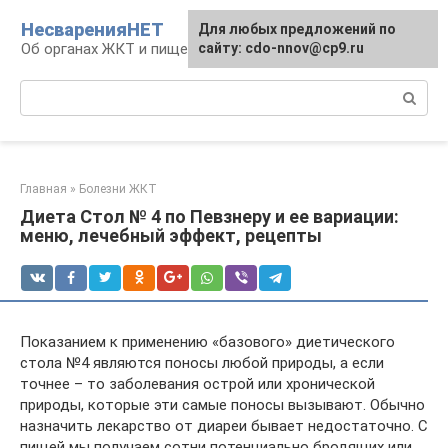
Перейти
НесваренияНЕТ
Для любых предложений по
к
Об органах ЖКТ и пищеварении
сайту: cdo-nnov@cp9.ru
контенту
Поиск:
Главная
»
Болезни ЖКТ
Диета Стол № 4 по Певзнеру и ее вариации:
меню, лечебный эффект, рецепты
Показанием к применению «базового» диетического
стола №4 являются поносы любой природы, а если
точнее – то заболевания острой или хронической
природы, которые эти самые поносы вызывают. Обычно
назначить лекарство от диареи бывает недостаточно. С
пищей мы получаем сотни потенциально бродящих или