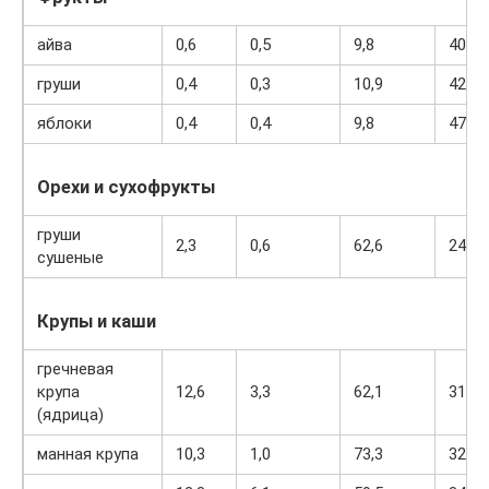
айва
0,6
0,5
9,8
40
груши
0,4
0,3
10,9
42
яблоки
0,4
0,4
9,8
47
Орехи и сухофрукты
груши
2,3
0,6
62,6
249
сушеные
Крупы и каши
гречневая
крупа
12,6
3,3
62,1
313
(ядрица)
манная крупа
10,3
1,0
73,3
328