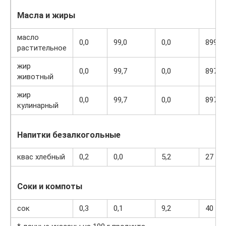
Масла и жиры
масло
0,0
99,0
0,0
899
растительное
жир
0,0
99,7
0,0
897
животный
жир
0,0
99,7
0,0
897
кулинарный
Напитки безалкогольные
квас хлебный
0,2
0,0
5,2
27
Соки и компоты
сок
0,3
0,1
9,2
40