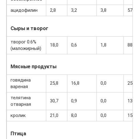
ацидофилин
2,8
3,2
3,8
57
Сыры и творог
творог 0.6%
18,0
0,6
1,8
88
(маложирный)
Мясные продукты
говядина
25,8
16,8
0,0
254
вареная
телятина
30,7
0,9
0,0
131
отварная
кролик
21,0
8,0
0,0
156
Птица