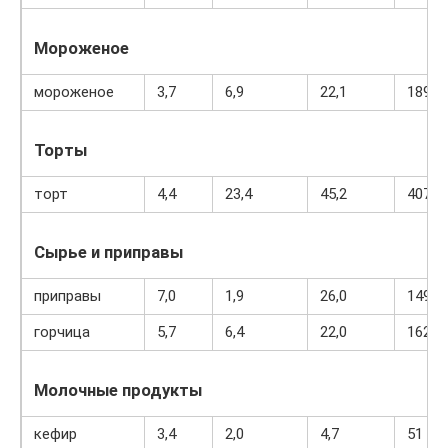
Мороженое
мороженое
3,7
6,9
22,1
189
Торты
торт
4,4
23,4
45,2
407
Сырье и приправы
приправы
7,0
1,9
26,0
149
горчица
5,7
6,4
22,0
162
Молочные продукты
кефир
3,4
2,0
4,7
51