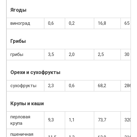
Ягоды
виноград
0,6
0,2
16,8
65
Грибы
грибы
3,5
2,0
2,5
30
Орехи и сухофрукты
сухофрукты
2,3
0,6
68,2
286
Крупы и каши
перловая
9,3
1,1
73,7
320
крупа
пшеничная