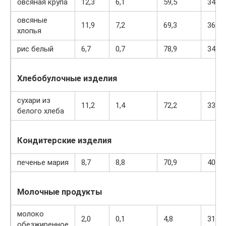
овсяная крупа
12,3
6,1
59,5
342
овсяные
11,9
7,2
69,3
366
хлопья
рис белый
6,7
0,7
78,9
344
Хлебобулочные изделия
сухари из
11,2
1,4
72,2
331
белого хлеба
Кондитерские изделия
печенье мария
8,7
8,8
70,9
400
Молочные продукты
молоко
2,0
0,1
4,8
31
обезжиренное