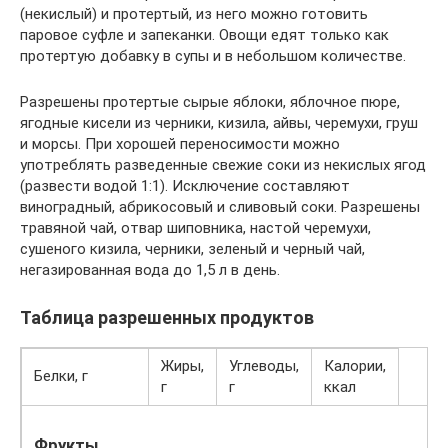
(некислый) и протертый, из него можно готовить
паровое суфле и запеканки. Овощи едят только как
протертую добавку в супы и в небольшом количестве.
Разрешены протертые сырые яблоки, яблочное пюре,
ягодные кисели из черники, кизила, айвы, черемухи, груш
и морсы. При хорошей переносимости можно
употреблять разведенные свежие соки из некислых ягод
(развести водой 1:1). Исключение составляют
виноградный, абрикосовый и сливовый соки. Разрешены
травяной чай, отвар шиповника, настой черемухи,
сушеного кизила, черники, зеленый и черный чай,
негазированная вода до 1,5 л в день.
Таблица разрешенных продуктов
Жиры,
Углеводы,
Калории,
Белки, г
г
г
ккал
Фрукты