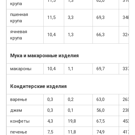
11,5
1,3
62,0
316
крупа
пшенная
11,5
3,3
69,3
348
крупа
ячневая
10,4
1,3
66,3
324
крупа
Мука и макаронные изделия
макароны
10,4
1,1
69,7
337
Кондитерские изделия
варенье
0,3
0,2
63,0
263
джем
0,3
0,1
56,0
238
конфеты
4,3
19,8
67,5
453
печенье
7,5
11,8
74,9
417