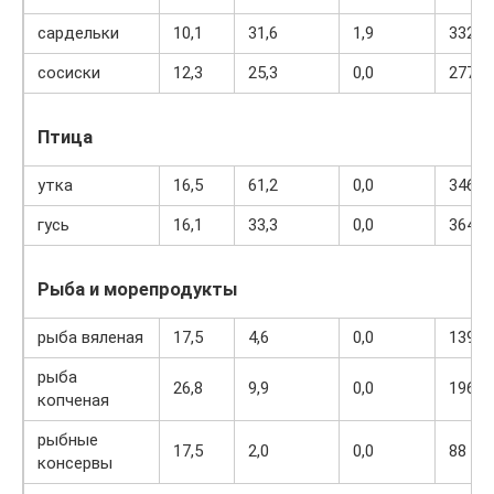
сардельки
10,1
31,6
1,9
332
сосиски
12,3
25,3
0,0
277
Птица
утка
16,5
61,2
0,0
346
гусь
16,1
33,3
0,0
364
Рыба и морепродукты
рыба вяленая
17,5
4,6
0,0
139
рыба
26,8
9,9
0,0
196
копченая
рыбные
17,5
2,0
0,0
88
консервы