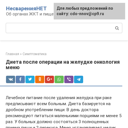
Перейти
НесваренияНЕТ
Для любых предложений по
к
Об органах ЖКТ и пищеварении
сайту: cdo-nnov@cp9.ru
контенту
Поиск:
Главная
»
Симптоматика
Диета после операции на желудке онкология
меню
Лечебное питание после удаления желудка при раке
предписывают всем больным. Диета базируется на
дробном употреблении пищи. В день доктора
рекомендуют питаться маленькими порциями не менее 5
раз. У больных должно состояться 3 полноценных
приема пищи и 2 перекуса. Меню устанавливает медик,