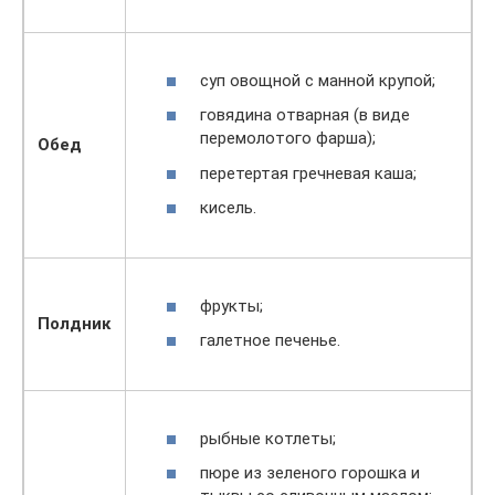
суп овощной с манной крупой;
говядина отварная (в виде
перемолотого фарша);
Обед
перетертая гречневая каша;
кисель.
фрукты;
Полдник
галетное печенье.
рыбные котлеты;
пюре из зеленого горошка и