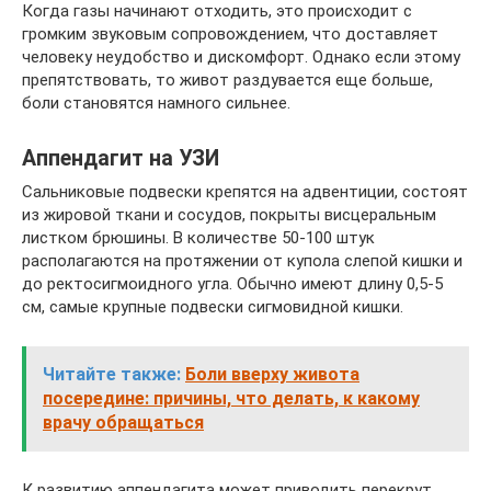
Когда газы начинают отходить, это происходит с
громким звуковым сопровождением, что доставляет
человеку неудобство и дискомфорт. Однако если этому
препятствовать, то живот раздувается еще больше,
боли становятся намного сильнее.
Аппендагит на УЗИ
Сальниковые подвески крепятся на адвентиции, состоят
из жировой ткани и сосудов, покрыты висцеральным
листком брюшины. В количестве 50-100 штук
располагаются на протяжении от купола слепой кишки и
до ректосигмоидного угла. Обычно имеют длину 0,5-5
см, самые крупные подвески сигмовидной кишки.
Читайте также:
Боли вверху живота
посередине: причины, что делать, к какому
врачу обращаться
К развитию аппендагита может приводить перекрут