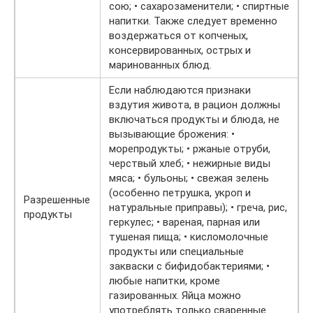
сою; • сахарозаменители; • спиртные
напитки. Также следует временно
воздержаться от копченых,
консервированных, острых и
маринованных блюд.
Если наблюдаются признаки
вздутия живота, в рацион должны
включаться продукты и блюда, не
вызывающие брожения: •
морепродукты; • ржаные отруби,
черствый хлеб; • нежирные виды
мяса; • бульоны; • свежая зелень
(особенно петрушка, укроп и
Разрешенные
натуральные приправы); • греча, рис,
продукты
геркулес; • вареная, парная или
тушеная пища; • кисломолочные
продукты или специальные
закваски с бифидобактериями; •
любые напитки, кроме
газированных. Яйца можно
употреблять только сваренные