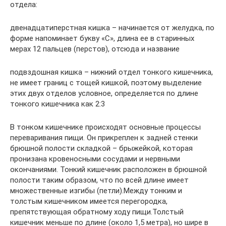
отдела:
двенадцатиперстная кишка – начинается от желудка, по
форме напоминает букву «С», длина ее в старинных
мерах 12 пальцев (перстов), отсюда и название
подвздошная кишка – нижний отдел тонкого кишечника,
не имеет границ с тощей кишкой, поэтому выделение
этих двух отделов условное, определяется по длине
тонкого кишечника как 2:3
В тонком кишечнике происходят основные процессы
переваривания пищи. Он прикреплен к задней стенки
брюшной полости складкой – брыжейкой, которая
пронизана кровеносными сосудами и нервными
окончаниями. Тонкий кишечник расположен в брюшной
полости таким образом, что по всей длине имеет
множественные изгибы (петли).Между тонким и
толстым кишечником имеется перегородка,
препятствующая обратному ходу пищи.Толстый
кишечник меньше по длине (около 1,5 метра), но шире в