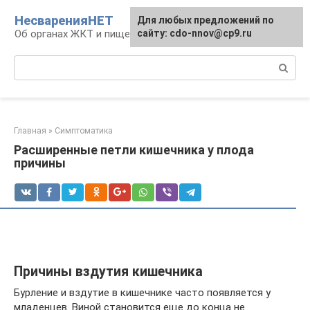
Перейти
НесваренияНЕТ
Для любых предложений по
к
Об органах ЖКТ и пищеварении
сайту: cdo-nnov@cp9.ru
контенту
Поиск:
Главная
»
Симптоматика
Расширенные петли кишечника у плода
причины
Причины вздутия кишечника
Бурление и вздутие в кишечнике часто появляется у
младенцев. Виной становится еще до конца не