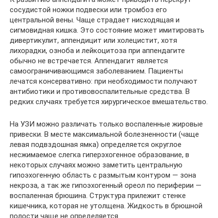
сосудистой ножки подвески или тромбоз его
центральной вены. Чаще страдает нисходящая и
сигмовидная кишка. Это состояние может имитировать
дивертикулит, аппендицит или холецистит, хотя
лихорадки, озноба и лейкоцитоза при аппендагите
обычно не встречается. Аппендагит является
самоограничивающимся заболеванием. Пациенты
лечатся консервативно: при необходимости получают
антибиотики и противовоспалительные средства. В
редких случаях требуется хирургическое вмешательство.
На УЗИ можно различать только воспаленные жировые
привески. В месте максимальной болезненности (чаще
левая подвздошная ямка) определяется округлое
несжимаемое слегка гиперэхогенное образование, в
некоторых случаях можно заметить центральную
гипоэхогенную область с размытым контуром — зона
некроза, а так же гипоэхогенный ореол по периферии —
воспаленная брюшина. Структура прилежит стенке
кишечника, которая не утолщена. Жидкость в брюшной
полости чаще не определяется.