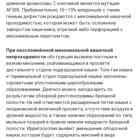
длинном хромосомы 7, ключевой является мутация
AF50S. Приблизительно 10—15% младенцев с таким
генным дефектом рождаются с мекониальной кишечной
проходимостью, которая может быть осложнена
заворотом кишечника, атрезией либо перфорацией с
мекониальным перитонитом.
При неосложнённой мекониальной кишечной
непроходимости
обструкция вызвана плотным и
вязким меконием, скапливающимся в просвете
дистального отдела подвздошной кишки. Толстая кишка
и терминальный отдел подвздошной кишки заполнены
сероватыми уплотненными шарообразными
образованиями. Диагноз можно заподозрить по
результатам обзорной рентгенограммы брюшной
полости. На ней отмечаются расширенные петли кишки с
неодинаковой величиной просвета, отсутствие воздуха и
уровней жидкости, а также наличие образований по типу
мыльных пузырей в правом нижнем квадранте брюшной
полости. Ирригоскопия выявит уменьшение ободочной
кишки, которая будет содержать меконий в виде