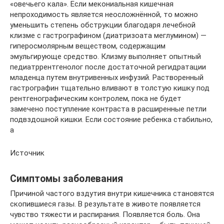
«овечьего кала». Если мекониальная кишечная
непроходимость является неосложнённой, то можно
уменьшить степень обструкции благодаря лечебной
клизме с гастрографином (диатризоата меглумином) —
гиперосмолярным веществом, содержащим
эмульгирующе средство. Клизму выполняет опытный
педиатррентгенолог после достаточной регидратации
младенца путем внутривенных инфузий. Растворенный
гастрографин тщательно вливают в толстую кишку под
рентгенографическим контролем, пока не будет
замечено поступление контраста в расширенные петли
подвздошной кишки. Если состояние ребенка стабильно,
а
Источник
Симптомы заболевания
Причиной частого вздутия внутри кишечника становятся
скопившиеся газы. В результате в животе появляется
чувство тяжести и распирания. Появляется боль. Она