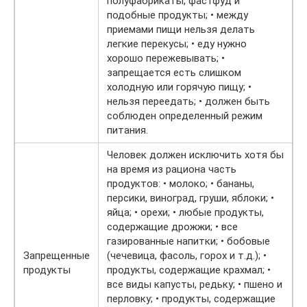
полуфабрикаты, фастфуд и
подобные продукты; • между
приемами пищи нельзя делать
легкие перекусы; • еду нужно
хорошо пережевывать; •
запрещается есть слишком
холодную или горячую пищу; •
нельзя переедать; • должен быть
соблюден определенный режим
питания.
Человек должен исключить хотя бы
на время из рациона часть
продуктов: • молоко; • бананы,
персики, виноград, груши, яблоки; •
яйца; • орехи; • любые продукты,
содержащие дрожжи; • все
газированные напитки; • бобовые
Запрещенные
(чечевица, фасоль, горох и т.д.); •
продукты
продукты, содержащие крахмал; •
все виды капусты, редьку; • пшено и
перловку; • продукты, содержащие