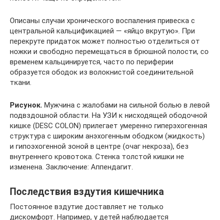
Описаны случаи хронического воспаления привеска с
центральной кальцификацией — «яйцо вкрутую». При
перекруте придаток может полностью отделиться от
ножки и свободно перемещаться в брюшной полости, со
временем кальцинируется, часто по периферии
образуется ободок из волокнистой соединительной
ткани.
Рисунок.
Мужчина с жалобами на сильной болью в левой
подвздошной области. На УЗИ к нисходящей ободочной
кишке (DESC COLON) прилегает умеренно гиперэхогенная
структура с широким анэхогенным ободком (жидкость)
и гипоэхогенной зоной в центре (очаг некроза), без
внутреннего кровотока. Стенка толстой кишки не
изменена. Заключение: Аппендагит.
Последствия вздутия кишечника
Постоянное вздутие доставляет не только
дискомфорт. Например, у детей наблюдается